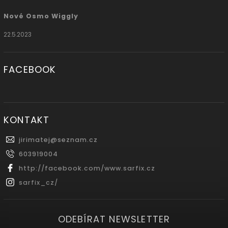
Nové Osmo Wiggly
22.5.2023
FACEBOOK
KONTAKT
jirimatej
@
seznam.cz
603919004
http://facebook.com/www.sarfix.cz
sarfix_cz/
ODEBÍRAT NEWSLETTER