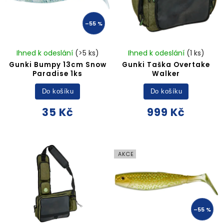
–55 %
Ihned k odeslání
(>5 ks)
Ihned k odeslání
(1 ks)
Gunki Bumpy 13cm Snow
Gunki Taška Overtake
Paradise 1ks
Walker
Do košíku
Do košíku
35 Kč
999 Kč
AKCE
–55 %