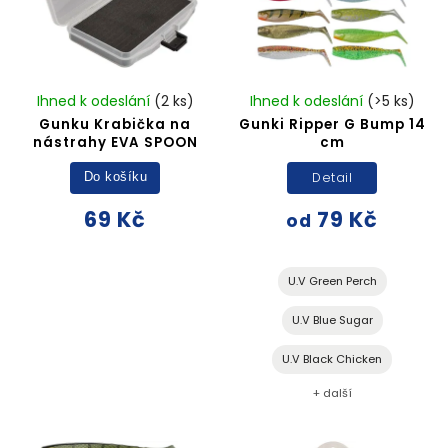
Ihned k odeslání
(2 ks)
Ihned k odeslání
(>5 ks)
Gunku Krabička na
Gunki Ripper G Bump 14
nástrahy EVA SPOON
cm
Detail
Do košíku
69 Kč
79 Kč
od
U.V Green Perch
U.V Blue Sugar
U.V Black Chicken
+ další