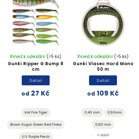
Ihned k odeslání
(>5 ks)
Ihned k odeslání
(>5 ks)
Gunki Ripper G Bump 8
Gunki Vlasec Hard Mono
cm
50 m
Detail
Detail
27 Kč
109 Kč
od
od
Hot Fire Tiger
0,40 mm
0,50mm
Brown Sugar Green Red Flake
0,60 mm
+ další
U.V Purple Perch