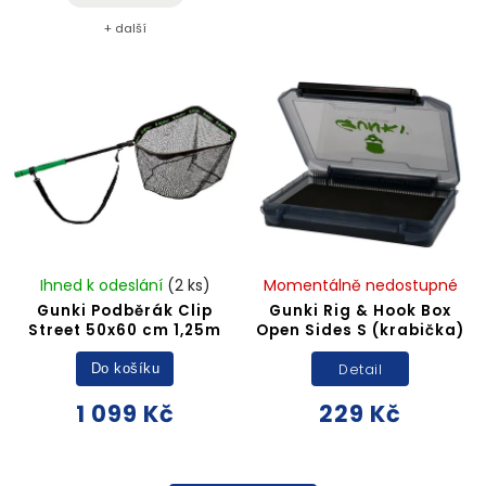
+ další
Ihned k odeslání
(2 ks)
Momentálně nedostupné
Gunki Podběrák Clip
Gunki Rig & Hook Box
Street 50x60 cm 1,25m
Open Sides S (krabička)
Detail
Do košíku
1 099 Kč
229 Kč