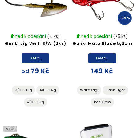
–54 %
Ihned k odeslání
(4 ks)
Ihned k odeslání
(>5 ks)
Gunki Jig Verti B/W (3ks)
Gunki Muto Blade 5,6cm
Detail
Detail
79 Kč
149 Kč
od
3/0 - 10 g
4/0 - 14 g
Wakasagi
Flash Tiger
4/0 - 18 g
Red Craw
AKCE