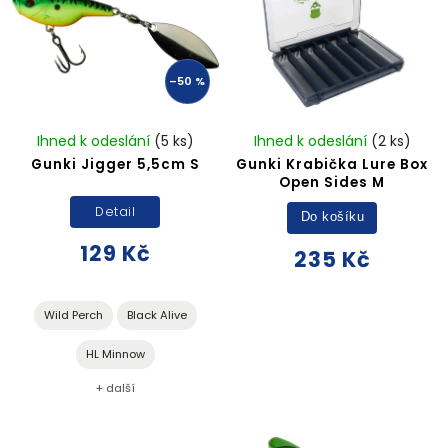
–50 %
Ihned k odeslání
(5 ks)
Ihned k odeslání
(2 ks)
Gunki Jigger 5,5cm S
Gunki Krabička Lure Box
Open Sides M
Detail
Do košíku
129 Kč
235 Kč
Wild Perch
Black Alive
HL Minnow
+ další