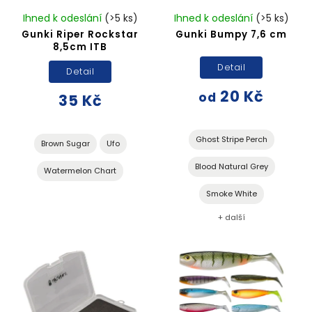
Ihned k odeslání
(>5 ks)
Ihned k odeslání
(>5 ks)
Gunki Riper Rockstar
Gunki Bumpy 7,6 cm
8,5cm ITB
Detail
Detail
20 Kč
od
35 Kč
Ghost Stripe Perch
Brown Sugar
Ufo
Blood Natural Grey
Watermelon Chart
Smoke White
+ další