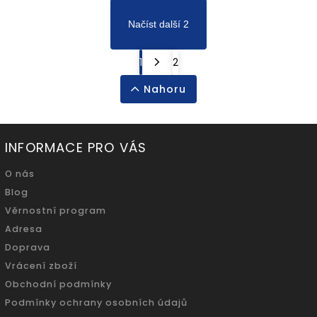
Načíst další 2
1
2
Nahoru
INFORMACE PRO VÁS
O nás
Blog
Věrnostní program
Adresa
Doprava
Vrácení zboží
Obchodní podmínky
Podmínky ochrany osobních údajů