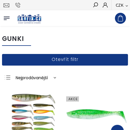
CZK
Hledat
GUNKI
Otevřít filtr
Nejprodávanější
Nejlevnější
Nejdražší
AKCE
Abecedně