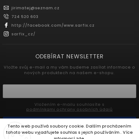
jirimatej
@
seznam.cz
724 520 603
http://facebook.com/www.sarfix.cz
sarfix_cz/
ODEBÍRAT NEWSLETTER
Vložte svůj e-mail a my vám budeme zasílat informace o
nových produktech na našem e-shopu.
Vložením e-mailu souhlasíte s
podmínkami ochrany osobních údajů
Přihlásit se
Tento web používá soubory cookie. Dalším procházením
tohoto webu vyjadřujete souhlas s jejich používáním.. Více
informací
zde
.