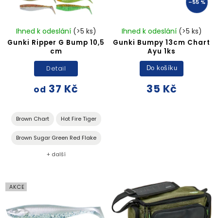
–55 %
Ihned k odeslání
(>5 ks)
Ihned k odeslání
(>5 ks)
Gunki Ripper G Bump 10,5
Gunki Bumpy 13cm Chart
cm
Ayu 1ks
Detail
Do košíku
37 Kč
35 Kč
od
Brown Chart
Hot Fire Tiger
Brown Sugar Green Red Flake
+ další
AKCE