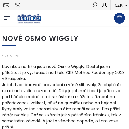
CZK
Hledat
NOVÉ OSMO WIGGLY
22.5.2023
Novinkou na trhu jsou nové Osmo Wiggly. Dostal jsem
příležitost je vyzkoušet na 1.kole ČRS Method Feeder Ligy 2023
v Brušperku.
Jejich tvar, barevné provedení a vůně slibovaly, že chytání s
nimi bude velice různorodé. Díky jejich měkkosti je příprava
pod háček snadná a tak si nástrahu můžete uříznout na
požadovanou velikost, ať už na gumičku nebo na bajonet.
Ryby braly velice sporadicky a čím menší sousto, tím přišel
záběr rychleji. Což se ukázalo jak v pátečním tréninku, tak v
samotném závodě. A jak to všechno dopadlo, o tom zase
příště.