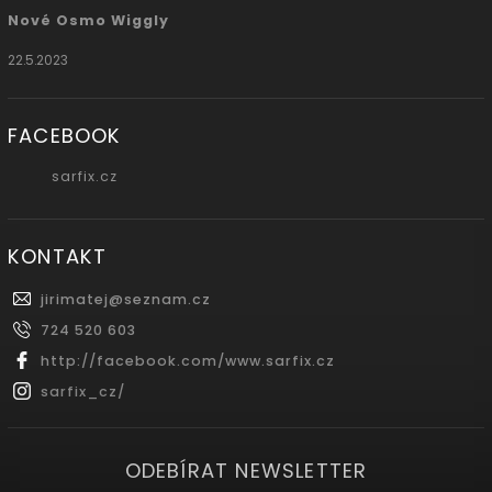
Nové Osmo Wiggly
22.5.2023
FACEBOOK
sarfix.cz
KONTAKT
jirimatej
@
seznam.cz
724 520 603
http://facebook.com/www.sarfix.cz
sarfix_cz/
ODEBÍRAT NEWSLETTER