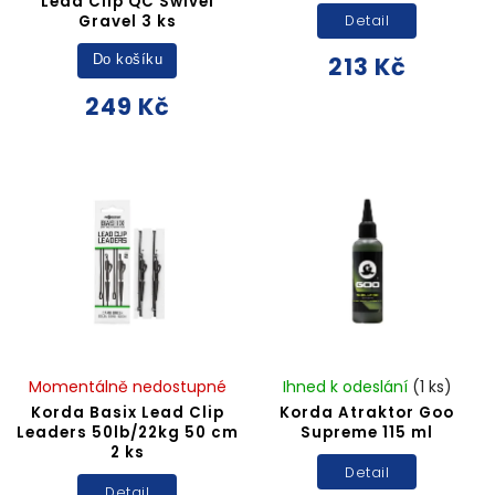
Lead Clip QC Swivel
Gravel 3 ks
Detail
213 Kč
Do košíku
249 Kč
Momentálně nedostupné
Ihned k odeslání
(1 ks)
Korda Basix Lead Clip
Korda Atraktor Goo
Leaders 50lb/22kg 50 cm
Supreme 115 ml
2 ks
Detail
Detail