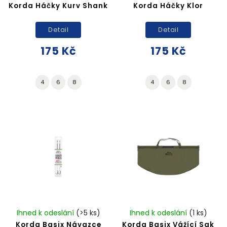
Korda Háčky Kurv Shank
Korda Háčky Klor
Detail
Detail
175 Kč
175 Kč
4
6
8
4
6
8
Ihned k odeslání
(>5 ks)
Ihned k odeslání
(1 ks)
Korda Basix Návazce
Korda Basix Vážící Sak