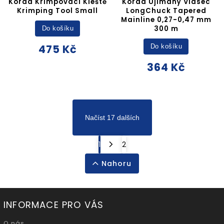
Korda Krimpovací Kleště
Korda Ujímaný Vlasec
Krimping Tool Small
LongChuck Tapered
Mainline 0,27-0,47 mm
300 m
Do košíku
475 Kč
Do košíku
364 Kč
Načíst 17 dalších
1
2
Nahoru
INFORMACE PRO VÁS
O nás