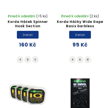
Ihned k odeslání
(>5 ks)
Ihned k odeslání
(2 ks)
Korda Háček Spinner
Korda Háčky Wide Gape
Hook Section
Basix barbless
Detail
Detail
160 Kč
95 Kč
4
6
5
4
6
8