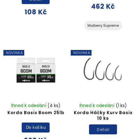
462 Kč
108 Kč
Mulberry Supreme
NOVINKA
NOVINKA
Ihned k odeslání
(4 ks)
Ihned k odeslání
(1 ks)
Korda Basix Boom 25lb
Korda Háčky Kurv Basix
10 ks
Do košíku
Detail