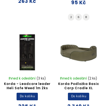
263 Kč
95 Kč
2
6
8
Ihned k odeslání
(3 ks)
Ihned k odeslání
(2 ks)
Korda - Leadcore leader
Korda Podložka Basix
Heli Safe Weed 1m 2ks
Carp Cradle XL
Do košíku
Do košíku