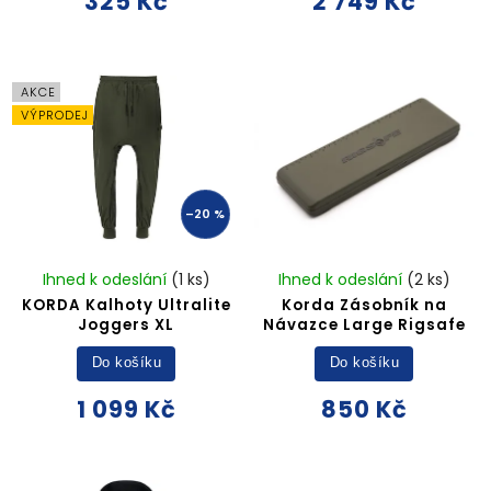
325 Kč
2 749 Kč
AKCE
VÝPRODEJ
–20 %
Ihned k odeslání
(1 ks)
Ihned k odeslání
(2 ks)
KORDA Kalhoty Ultralite
Korda Zásobník na
Joggers XL
Návazce Large Rigsafe
Do košíku
Do košíku
1 099 Kč
850 Kč