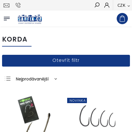
CZK
Hledat
KORDA
Otevřít filtr
Nejprodávanější
Nejlevnější
Nejdražší
NOVINKA
Abecedně