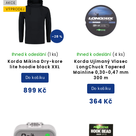
AKCE
VÝPRODEJ
–28 %
Ihned k odeslání
(1 ks)
Ihned k odeslání
(4 ks)
Korda Mikina Dry-kore
Korda Ujímaný Vlasec
lite hoodie black XXL
LongChuck Tapered
Mainline 0,30-0,47 mm
300 m
Do košíku
899 Kč
Do košíku
364 Kč