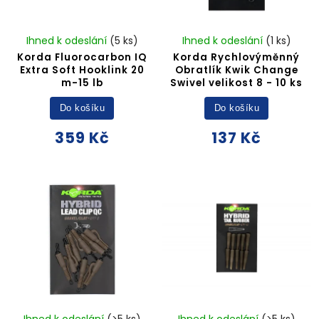
Ihned k odeslání
(5 ks)
Ihned k odeslání
(1 ks)
Korda Fluorocarbon IQ
Korda Rychlovýměnný
Extra Soft Hooklink 20
Obratlík Kwik Change
m-15 lb
Swivel velikost 8 - 10 ks
Do košíku
Do košíku
359 Kč
137 Kč
Ihned k odeslání
(>5 ks)
Ihned k odeslání
(>5 ks)