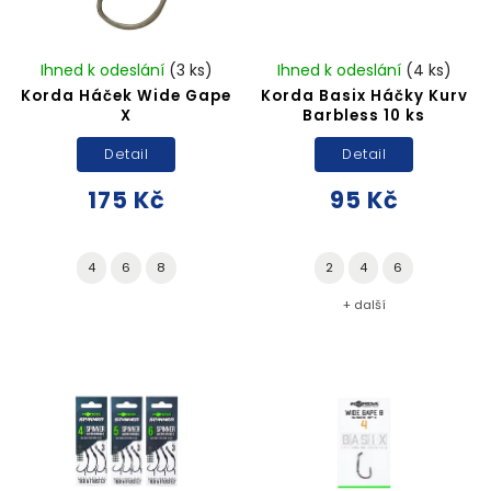
Ihned k odeslání
(3 ks)
Ihned k odeslání
(4 ks)
Korda Háček Wide Gape
Korda Basix Háčky Kurv
X
Barbless 10 ks
Detail
Detail
175 Kč
95 Kč
4
6
8
2
4
6
+ další