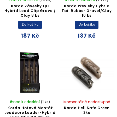
Korda Závěsky QC
Korda Převleky Hybrid
Hybrid Lead Clip Gravel/
Tail Rubber Gravel/Clay
Clay 8 ks
10 ks
Do košíku
Do košíku
187 Kč
137 Kč
Ihned k odeslání
(1 ks)
Momentálně nedostupné
Korda Hotová Montáž
Korda Heli Safe Green
Leadcore Leader-Hybrid
2ks