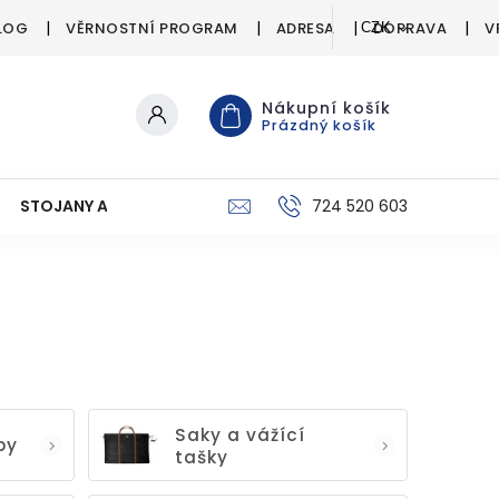
LOG
VĚRNOSTNÍ PROGRAM
ADRESA
DOPRAVA
V
CZK
Nákupní košík
Prázdný košík
STOJANY A SIGNALIZÁTORY
PÉČE O ÚLOVEK
724 520 603
C
Saky a vážící
by
tašky