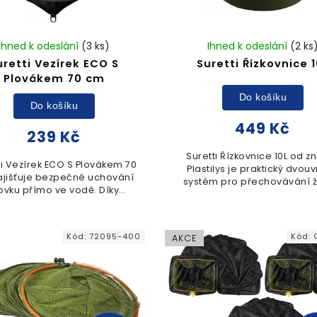
Ihned k odeslání
(3 ks)
Ihned k odeslání
(2 ks
uretti Vezírek ECO S
Suretti Řízkovnice 1
Plovákem 70 cm
Do košíku
Do košíku
449 Kč
239 Kč
Suretti Řízkovnice 10L od z
ti Vezírek ECO S Plovákem 70
Plastilys je praktický dvouv
ajišťuje bezpečné uchování
systém pro přechovávání ž
ovku přímo ve vodě. Díky
nástražních rybek. Vyjíma
grovanému plováku zůstává
vnitřní vložka umožňuje sn
nstrukce stále ve správné
manipulaci s...
ze pro snadnou manipulaci.
Kód:
72095-400
Kód:
AKCE