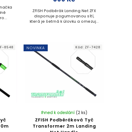
Značka
ZFISH Podběrák Landing Net ZFX
dně
disponuje pogumovanou sítí,
pro
která je šetrná k úlovku a omezuje
ht je
nasákavost vody či pachy. Pevná
m
konstrukce s teleskopickou
m s
rukojetí umožňuje...
F-8548
Kód:
ZF-7428
NOVINKA
)
Ihned k odeslání
(2 ks)
tyč
ZFISH Podběráková Tyč
.70m
Transformer 2m Landing