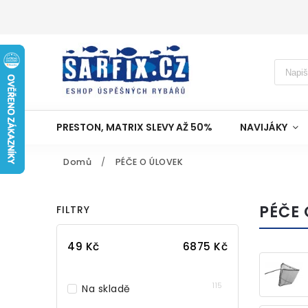
PRESTON, MATRIX SLEVY AŽ 50%
NAVIJÁKY
Domů
/
PÉČE O ÚLOVEK
PÉČE 
FILTRY
49
Kč
6875
Kč
115
Na skladě