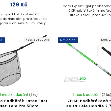
129 Kč
Carp Expert Light podběrák
CXP nabízí také mimořá
 Expert Fish First Aid Clinic
širokou škálu produktů 
je dezinfekční prostředek na
rybolov a lov kaprů.The Lig
 jódu o objemu 50 ml, který
podběrák s praktický
í k ošetření poranění ryb po
teleskopickým systéme
háčkování. Praktický sprej
hliníkovou...
umožňuje...
Kód:
Z0870019
Kód:
Z
KA
NOVINKA
Ihned k odeslání
(1 ks)
Ihned k odeslání
(2 ks
o Podběrák Latex Fast
ZFISH Podběráková 
Net Tele 2m 50cm
Delta Tele Handle 2