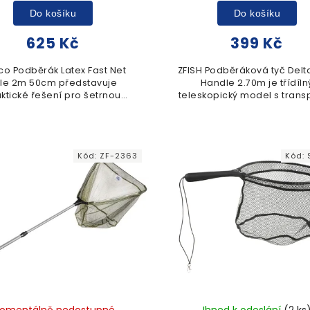
Do košíku
Do košíku
625 Kč
399 Kč
o Podběrák Latex Fast Net
ZFISH Podběráková tyč Delt
le 2m 50cm představuje
Handle 2.70m je třídíln
ktické řešení pro šetrnou
teleskopický model s trans
manipulaci s úlovkem.
délkou 100 cm. Kompakt
skopická rukojeť umožňuje
konstrukce zajišťuje sna
lé nastavení délky až do 2
manipulaci při každodenní
metrů pro...
Kód:
ZF-2363
Kód:
omentálně nedostupné
Ihned k odeslání
(2 ks