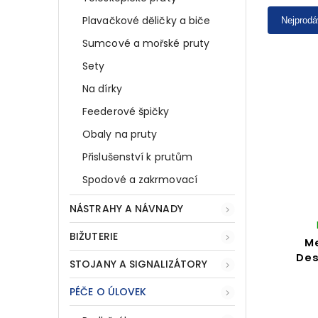
Plavačkové děličky a biče
Nejprodá
Sumcové a mořské pruty
Sety
Na dírky
Feederové špičky
Obaly na pruty
Přislušenství k prutům
Spodové a zakrmovací
NÁSTRAHY A NÁVNADY
BIŽUTERIE
M
Des
STOJANY A SIGNALIZÁTORY
PÉČE O ÚLOVEK