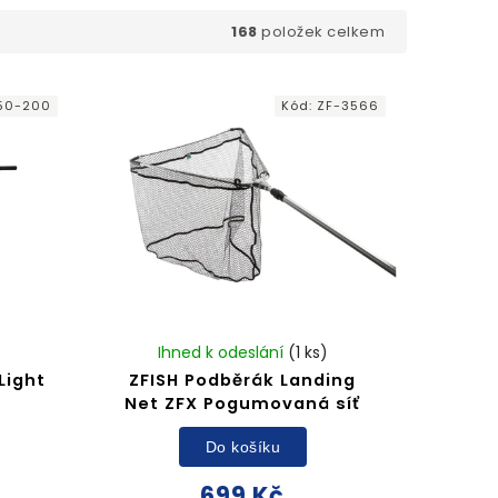
168
položek celkem
50-200
Kód:
ZF-3566
)
Ihned k odeslání
(1 ks)
Light
ZFISH Podběrák Landing
Net ZFX Pogumovaná síť
Do košíku
699 Kč