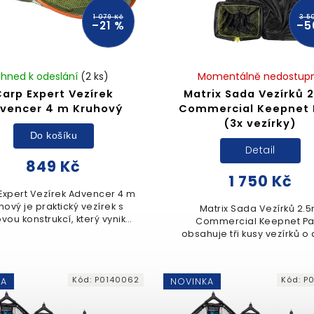
1 079 Kč
3 5
–21 %
–5
Ihned k odeslání
(2 ks)
Momentálně nedostup
arp Expert Vezírek
Matrix Sada Vezírků 
vencer 4 m Kruhový
Commercial Keepnet 
(3x vezírky)
Do košíku
Detail
849 Kč
1 750 Kč
Expert Vezírek Advencer 4 m
hový je praktický vezírek s
Matrix Sada Vezírků 2.
vou konstrukcí, který vyniká
Commercial Keepnet Pa
dnou skladností a rychlou
obsahuje tři kusy vezírků o
nipulací při uchovávání
2,5 metru, které jsou navrže
úlovku. Disponuje...
efektivní a šetrné přechov
úlovků během rybolovu
Kód:
P0140062
Kód:
P
KA
NOVINKA