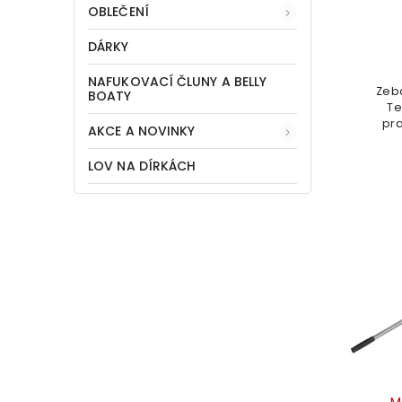
OBLEČENÍ
DÁRKY
NAFUKOVACÍ ČLUNY A BELLY
Zebc
BOATY
Te
pra
AKCE A NOVINKY
Tele
LOV NA DÍRKÁCH
rych
M