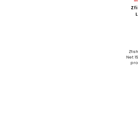
Zf
Zfis
Net 1
pro
úlovk
rukoj