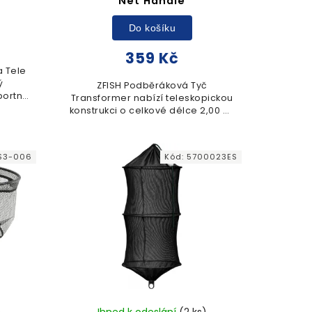
Net Handle
Do košíku
359 Kč
a Tele
ý
ZFISH Podběráková Tyč
portní
Transformer nabízí teleskopickou
ní
konstrukci o celkové délce 2,00 m.
dnou
Díky transportní délce 110 cm je
m...
tento dvoudílný model snadno
skladný a připravený k...
S3-006
Kód:
5700023ES
)
Ihned k odeslání
(2 ks)