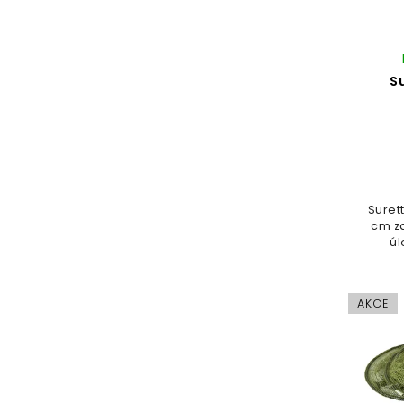
S
Suret
cm z
úl
inte
ko
polo
AKCE