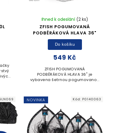
)
Ihned k odeslání
(2 ks)
0L
ZFISH POGUMOVANÁ
PODBĚRÁKOVÁ HLAVA 36"
Do košíku
549 Kč
načky
ZFISH POGUMOVANÁ
rstvý
PODBĚRÁKOVÁ HLAVA 36" je
ivých
vybavena šetrnou pogumovanou
telná
síťovinou, která minimalizuje
adnou
poškození ryb. Pevný rám o
rozměru 90 cm zajišťuje
GLN069
Kód:
P0140063
NOVINKA
spolehlivou manipulaci...