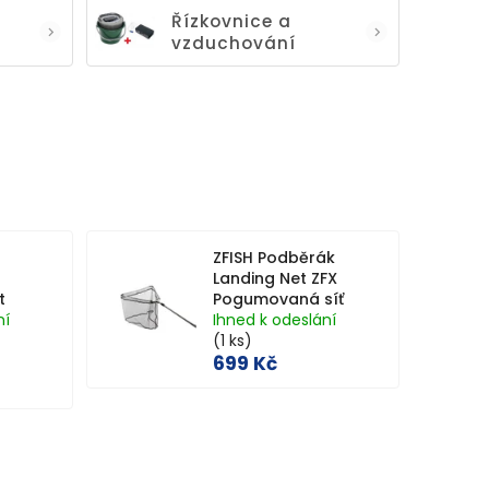
Řízkovnice a
vzduchování
ZFISH Podběrák
Landing Net ZFX
t
Pogumovaná síť
ní
Ihned k odeslání
(1 ks)
699 Kč