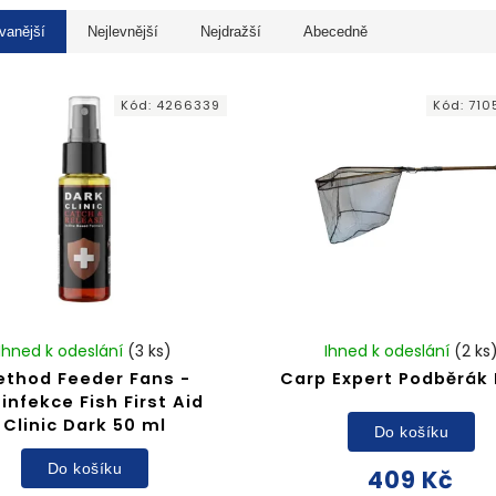
vanější
Nejlevnější
Nejdražší
Abecedně
Kód:
4266339
Kód:
710
Ihned k odeslání
(3 ks)
Ihned k odeslání
(2 ks
ethod Feeder Fans -
Carp Expert Podběrák 
infekce Fish First Aid
Clinic Dark 50 ml
Do košíku
Do košíku
409 Kč