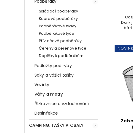
Podběráky
Skládací podběráky
Carp
Kaprové podběráky
Dark 
Podběrákové hlavy
bázi
slouž
Podběrákové tyče
vy
Přívlačové podběráky
NOVIN
Čeřeny a čeřenové tyče
Doplňky k podběrákům
Podložky pod ryby
Saky a vážící tašky
Vezírky
Váhy a metry
Řízkovnice a vzduchování
Desinfekce
Zebc
CAMPING, TAŠKY A OBALY