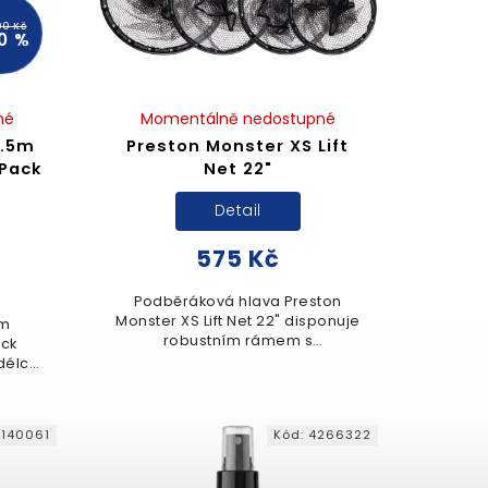
00 Kč
0 %
né
Momentálně nedostupné
2.5m
Preston Monster XS Lift
Pack
Net 22"
Detail
575 Kč
Podběráková hlava Preston
Monster XS Lift Net 22" disponuje
5m
robustním rámem s
ck
integrovaným úchytem, který
 délce
usnadňuje bezpečnou
ny pro
manipulaci s úlovkem. Jemná a
ávání
šetrná síťovina...
.
0140061
Kód:
4266322