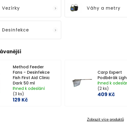
Vezírky
Váhy a metry
Desinfekce
ávanější
Method Feeder
Fans - Desinfekce
Carp Expert
Fish First Aid Clinic
Podběrák Ligh
Dark 50 ml
Ihned k odeslá
Ihned k odeslání
(2 ks)
(3 ks)
409 Kč
129 Kč
Zobrazit více produktů