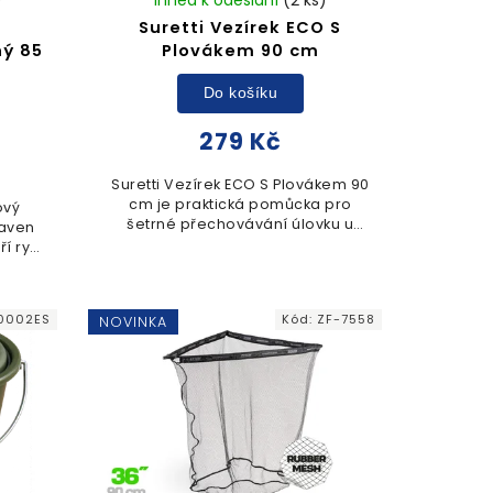
Suretti Vezírek ECO S
ý 85
Plovákem 90 cm
Do košíku
279 Kč
Suretti Vezírek ECO S Plovákem 90
cm je praktická pomůcka pro
ový
šetrné přechovávání úlovku u
aven
břehu. Díky integrovanému
í rybí
plováku zůstává konstrukce
ání
stabilně na hladině a zajišťuje...
utko s
.
0002ES
Kód:
ZF-7558
NOVINKA