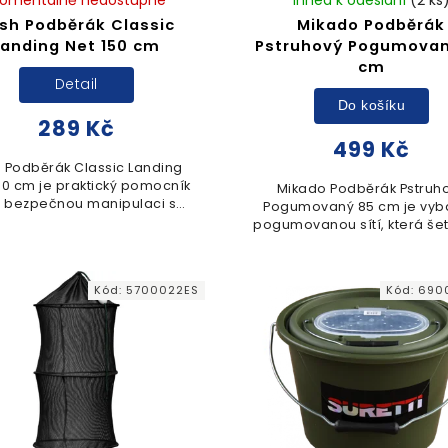
ish Podběrák Classic
Mikado Podběrák
Landing Net 150 cm
Pstruhový Pogumovan
cm
Detail
Do košíku
289 Kč
499 Kč
h Podběrák Classic Landing
50 cm je praktický pomocník
Mikado Podběrák Pstruh
 bezpečnou manipulaci s
Pogumovaný 85 cm je vyb
em. Disponuje teleskopickou
pogumovanou sítí, která šetř
etí a skládací konstrukcí pro
sliz a zabraňuje zamotáv
snadný transport k...
háčků. Praktické závěsné po
karabinou usnadňuje..
Kód:
5700022ES
Kód:
690