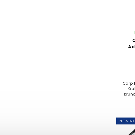
C
Ad
Carp 
Kru
kruho
sna
ma
NOVIN