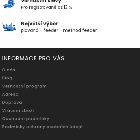
Věrnostní slevy
Pro registrované až 13 %
Největší výběr
plavaná - feeder - method feeder
INFORMACE PRO VÁS
O nás
Blog
Věrnostní program
Adresa
Doprava
Vrácení zboží
Obchodní podmínky
Podmínky ochrany osobních údajů