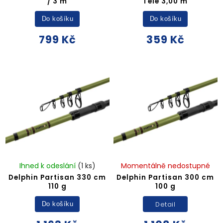
/ 3 m
Tele 3,00 m
Do košíku
Do košíku
799 Kč
359 Kč
Ihned k odeslání
(1 ks)
Momentálně nedostupné
Delphin Partisan 330 cm
Delphin Partisan 300 cm
110 g
100 g
Detail
Do košíku