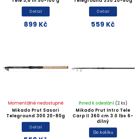
Tele 3,6 m 50-100 g
Teleground 330 20-80g
Detail
Detail
899 Kč
559 Kč
Momentálně nedostupné
Ihned k odeslání
(2 ks)
Mikado Prut Sasori
Mikado Prut Intro Tele
Teleground 300 20-80g
Carp II 360 cm 3.0 lbs 6-
dílný
Detail
Do košíku