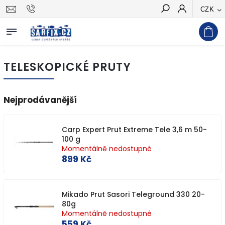
CZK
Hledat
TELESKOPICKÉ PRUTY
Nejprodávanější
Carp Expert Prut Extreme Tele 3,6 m 50-
100 g
Momentálně nedostupné
899 Kč
Mikado Prut Sasori Teleground 330 20-
80g
Momentálně nedostupné
559 Kč