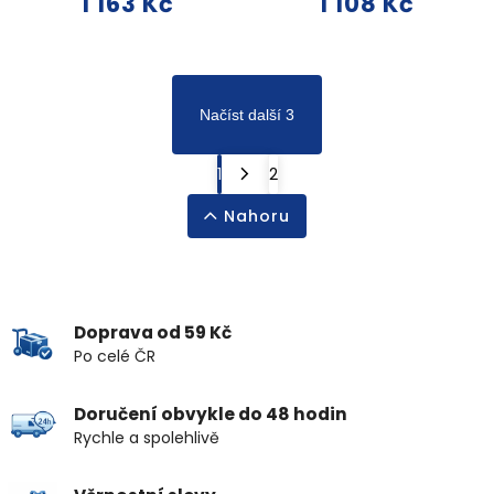
1 163 Kč
1 108 Kč
Načíst další 3
1
2
Nahoru
Doprava od 59 Kč
Po celé ČR
Doručení obvykle do 48 hodin
Rychle a spolehlivě