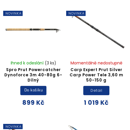
NOVINKA
NOVINKA
Ihned k odeslání
(3 ks)
Momentálně nedostupné
Spro Prut Powercatcher
Carp Expert Prut Silver
Dynoforce 3m 40-80g 6-
Carp Power Tele 3,60 m
Dílný
50-150 g
Detail
Do košíku
899 Kč
1 019 Kč
NOVINKA