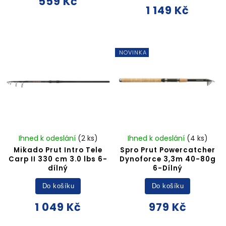
559 Kč
1 149 Kč
NOVINKA
Ihned k odeslání
(2 ks)
Ihned k odeslání
(4 ks)
Mikado Prut Intro Tele
Spro Prut Powercatcher
Carp II 330 cm 3.0 lbs 6-
Dynoforce 3,3m 40-80g
dílný
6-Dílný
Do košíku
Do košíku
1 049 Kč
979 Kč