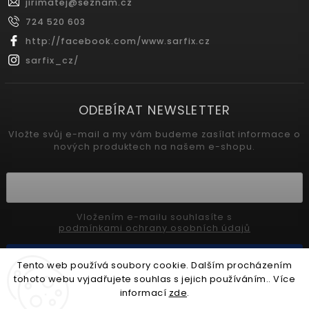
jirimatej
@
seznam.cz
724 520 603
http://facebook.com/www.sarfix.cz
sarfix_cz/
ODEBÍRAT NEWSLETTER
Vložte svůj e-mail a my vám budeme zasílat informace o
nových produktech na našem e-shopu.
Vložením e-mailu souhlasíte s
podmínkami ochrany osobních údajů
Přihlásit se
Tento web používá soubory cookie. Dalším procházením
tohoto webu vyjadřujete souhlas s jejich používáním.. Více
informací
zde
.