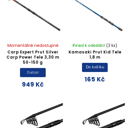
Momentálně nedostupné
Ihned k odeslání
(3 ks)
Carp Expert Prut Silver
Kamasaki Prut Kid Tele
Carp Power Tele 3,30 m
1,8 m
50-150 g
Do košíku
Detail
165 Kč
949 Kč