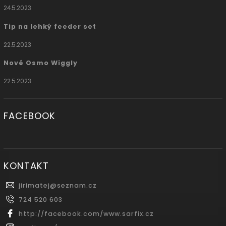
24.5.2023
Tip na lehký feeder set
22.5.2023
Nové Osmo Wiggly
22.5.2023
FACEBOOK
KONTAKT
jirimatej
@
seznam.cz
724 520 603
http://facebook.com/www.sarfix.cz