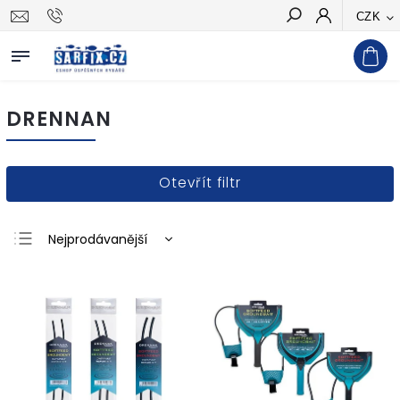
CZK
Hledat
DRENNAN
Otevřít filtr
Nejprodávanější
Nejlevnější
Nejdražší
Abecedně