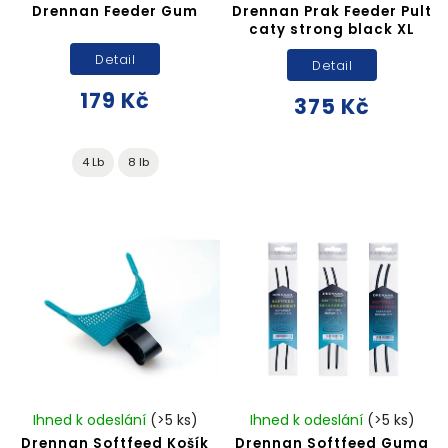
Drennan Feeder Gum
Drennan Prak Feeder Pult
caty strong black XL
Detail
Detail
179 Kč
375 Kč
4 Lb
8 lb
Ihned k odeslání
(>5 ks)
Ihned k odeslání
(>5 ks)
Drennan Softfeed Košík
Drennan Softfeed Guma