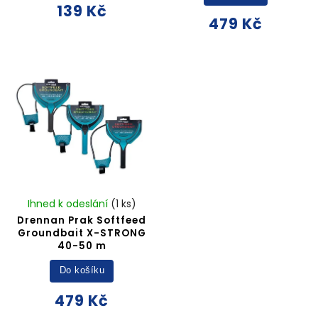
139 Kč
479 Kč
Ihned k odeslání
(1 ks)
Drennan Prak Softfeed
Groundbait X-STRONG
40-50 m
Do košíku
479 Kč