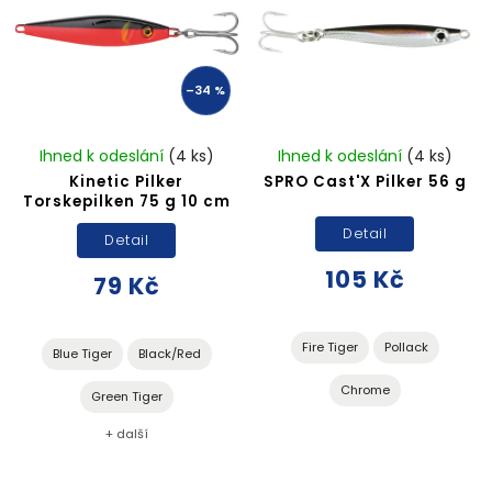
–34 %
Ihned k odeslání
(4 ks)
Ihned k odeslání
(4 ks)
Kinetic Pilker
SPRO Cast'X Pilker 56 g
Torskepilken 75 g 10 cm
Detail
Detail
105 Kč
79 Kč
Fire Tiger
Pollack
Blue Tiger
Black/Red
Chrome
Green Tiger
+ další