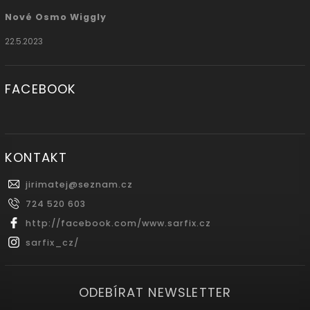
Nové Osmo Wiggly
22.5.2023
FACEBOOK
KONTAKT
jirimatej
@
seznam.cz
724 520 603
http://facebook.com/www.sarfix.cz
sarfix_cz/
ODEBÍRAT NEWSLETTER