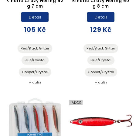
Kinetic Crazy Hering 42
Kinetic Crazy Hering 60
g 7 cm
g 8 cm
Detail
Detail
105 Kč
129 Kč
Red/Black Glitter
Red/Black Glitter
Blue/Crystal
Blue/Crystal
Copper/Crystal
Copper/Crystal
+ další
+ další
AKCE