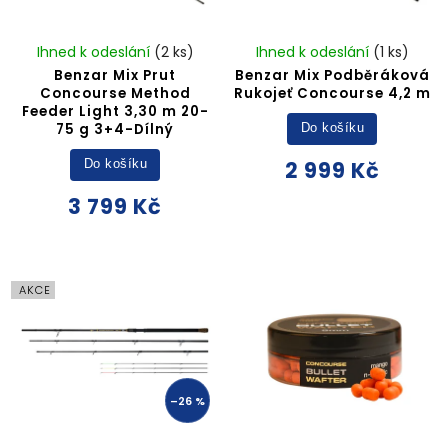
Ihned k odeslání
(2 ks)
Ihned k odeslání
(1 ks)
Benzar Mix Prut
Benzar Mix Podběráková
Concourse Method
Rukojeť Concourse 4,2 m
Feeder Light 3,30 m 20-
75 g 3+4-Dílný
Do košíku
2 999 Kč
Do košíku
3 799 Kč
AKCE
–26 %