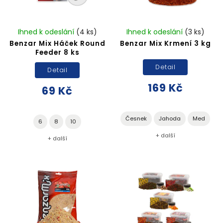
Ihned k odeslání
(4 ks)
Ihned k odeslání
(3 ks)
Benzar Mix Háček Round
Benzar Mix Krmení 3 kg
Feeder 8 ks
Detail
Detail
169 Kč
69 Kč
Česnek
Jahoda
Med
6
8
10
+ další
+ další