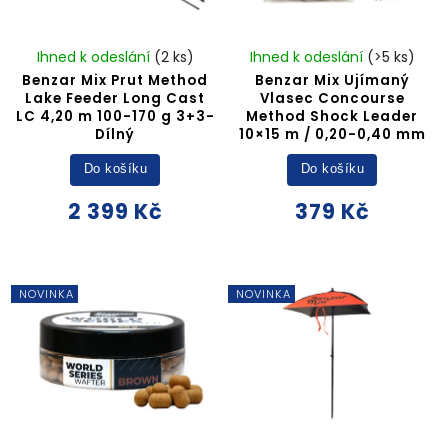
Ihned k odeslání
(2 ks)
Ihned k odeslání
(>5 ks)
Benzar Mix Prut Method
Benzar Mix Ujímaný
Lake Feeder Long Cast
Vlasec Concourse
LC 4,20 m 100-170 g 3+3-
Method Shock Leader
Dílný
10×15 m / 0,20-0,40 mm
Do košíku
Do košíku
2 399 Kč
379 Kč
NOVINKA
NOVINKA