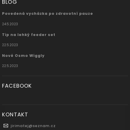
BLOG
Povedená vycházka po zdravotní pauze
24.5.2023
Tip na lehký feeder set
22.5.2023
Nové Osmo Wiggly
22.5.2023
FACEBOOK
KONTAKT
jirimatej
@
seznam.cz