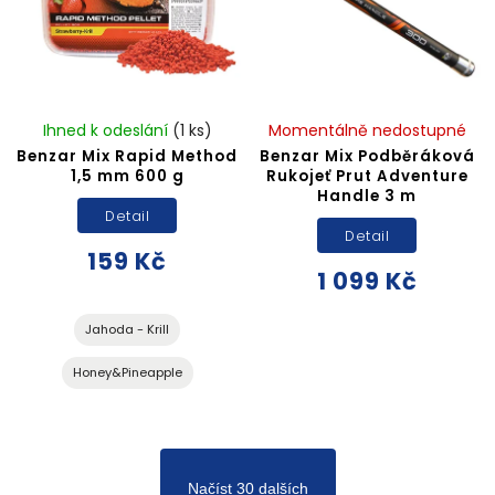
Ihned k odeslání
(1 ks)
Momentálně nedostupné
Benzar Mix Rapid Method
Benzar Mix Podběráková
1,5 mm 600 g
Rukojeť Prut Adventure
Handle 3 m
Detail
Detail
159 Kč
1 099 Kč
Jahoda - Krill
Honey&Pineapple
Načíst 30 dalších