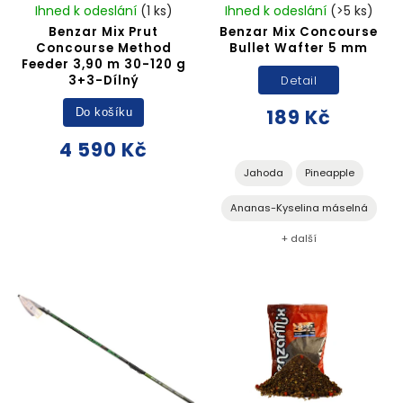
Ihned k odeslání
(1 ks)
Ihned k odeslání
(>5 ks)
Benzar Mix Prut
Benzar Mix Concourse
Concourse Method
Bullet Wafter 5 mm
Feeder 3,90 m 30-120 g
3+3-Dílný
Detail
189 Kč
Do košíku
4 590 Kč
Jahoda
Pineapple
Ananas-Kyselina máselná
+ další