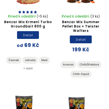
Ihned k odeslání
(>5 ks)
Ihned k odeslání
(3 ks)
Benzar Mix Krmení Turbo
Benzar Mix Summer
Groundbait 800 g
Pellet Box + Twister
Wafters
Detail
Detail
69 Kč
od
199 Kč
Česnek
Jahoda
Med
Ananas
Chilli/Klobása
+ další
Chilli-Squid