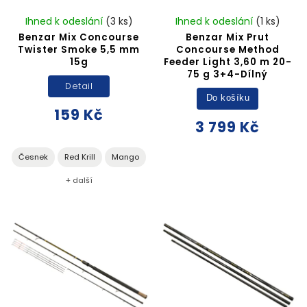
Ihned k odeslání
(3 ks)
Ihned k odeslání
(1 ks)
Benzar Mix Concourse
Benzar Mix Prut
Twister Smoke 5,5 mm
Concourse Method
15g
Feeder Light 3,60 m 20-
75 g 3+4-Dílný
Detail
Do košíku
159 Kč
3 799 Kč
Česnek
Red Krill
Mango
+ další