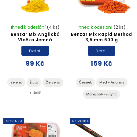
Ihned k odeslání
(4 ks)
Ihned k odeslání
(2 ks)
Benzar Mix Anglická
Benzar Mix Rapid Method
Vločka Jemná
3,5 mm 600 g
Detail
Detail
99 Kč
159 Kč
Zelená
Žlutá
Červená
Česnek
Med - Ananas
+ další
Mango&N-Butyric
NOVINKA
NOVINKA