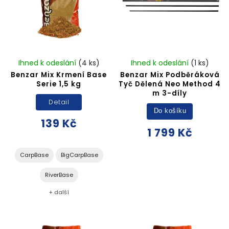
Ihned k odeslání
(4 ks)
Ihned k odeslání
(1 ks)
Benzar Mix Krmení Base
Benzar Mix Podběráková
Serie 1,5 kg
Tyč Dělená Neo Method 4
m 3-díly
Detail
Do košíku
139 Kč
1 799 Kč
CarpBase
BigCarpBase
RiverBase
+ další