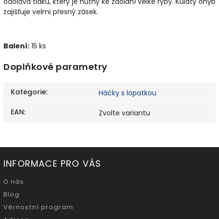
odolává tlaku, který je nutný ke zdolání velké ryby. Kulatý ohyb
zajišťuje velmi přesný zásek.
Balení:
15 ks
Doplňkové parametry
Kategorie
:
Háčky s lopatkou
EAN
:
Zvolte variantu
INFORMACE PRO VÁS
O nás
Blog
Věrnostní program