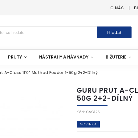
O NÁS
B
Hledat
PRUTY
NÁSTRAHY A NÁVNADY
BIŽUTERIE
t A-Class 11'0" Method Feeder 1-50g 2+2-Dílný
GURU PRUT A-CLA
50G 2+2-DÍLNÝ
Kód:
GAC125
NOVINKA