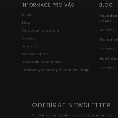
INFORMACE PRO VÁS
BLOG
O nás
Povedená
pauze
Blog
24.5.2023
Věrnostní program
Adresa
Tip na l
Doprava
22.5.2023
Vrácení zboží
Nové Os
Obchodní podmínky
22.5.2023
Podmínky ochrany osobních údajů
ODEBÍRAT NEWSLETTER
Vložte svůj e-mail a my vám budeme zasíla