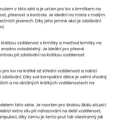
rutem v této sérii a je určen pro lov s krmítkem na
nost, přesnost a kontrola. Je ideální na místa s malým
rčních jezerech. Díky jeho jemné akci je zdolávání
ní.
a krátkou vzdálenost s krmítky a method krmítky na
snadno ovladatelný. Je ideální pro přesné
ntrolu při zdolávání na krátkou vzdálenost
 pro lov na krátké až střední vzdálenosti a nabízí
i zdolávání. Díky své kompaktní délce je velmi vhodný
rtiích a na obtížných krátkých vzdálenostech na
delem této série. Je navržen pro širokou škálu situací
Nabízí extra sílu při nahazování na delší vzdálenost,
ipulaci, díky čemu je tento prut tak všestranný jak