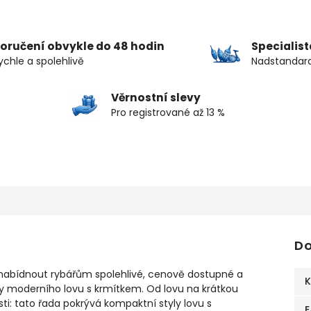
oručení obvykle do 48 hodin
Specialis
ychle a spolehlivě
Nadstandard
Věrnostní slevy
Pro registrované až 13 %
Do
m nabídnout rybářům spolehlivé, cenově dostupné a
K
y moderního lovu s krmítkem. Od lovu na krátkou
i: tato řada pokrývá kompaktní styly lovu s
E