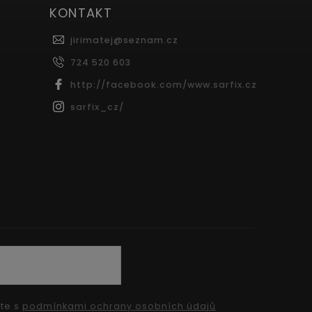
KONTAKT
jirimatej
@
seznam.cz
724 520 603
http://facebook.com/www.sarfix.cz
sarfix_cz/
íte s
podmínkami ochrany osobních údajů