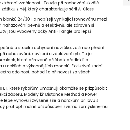
extrémní vzdálenosti. To vše při zachování skvělé
itku z něj, který charakterizuje sérii A-Class.
h blanků 24/30T a nabízejí vynikající rovnováhu mezi
při nahazování pevně a efektivně, ale zároveň si
ruty jsou vybaveny očky Anti-Tangle pro lepší
pečné a stabilní uchycení navijáku, zatímco přední
při nahazování, navíjení a zdolávání ryb. To je
mlock, která přirozeně přiléhá k předloktí a
 u delších a výkonnějších modelů. Exkluzivní zadní
extra odolnost, pohodlí a přilnavost za všech
 LT, které rybářům umožňují okamžitě se přizpůsobit
i záběru. Modely 12’ Distance Method a Power
é lépe vyhovují zvýšené síle a nárokům při lovu s
každý prut optimálně přizpůsoben svému zamýšlenému