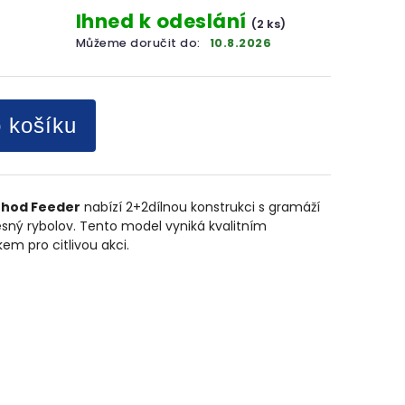
Ihned k odeslání
(2 ks)
Můžeme doručit do:
10.8.2026
o košíku
ethod Feeder
nabízí 2+2dílnou konstrukci s gramáží
řesný rybolov. Tento model vyniká kvalitním
m pro citlivou akci.