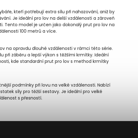
báře, kteří potřebují extra sílu při nahazování, aniž by
vání. Je ideální pro lov na delší vzdálenosti a zároveň
ti. Tento model je určen jako dokonalý prut pro lov na
álenosti 100 metrů a více.
lov na opravdu dlouhé vzdálenosti v rámci této série.
lu při záběru a lepší výkon s těžšími krmítky. Ideální
nosti, kde standardní prut pro lov s method krmítky
nější podmínky při lovu na velké vzdálenosti. Nabízí
tatek síly pro těžší sestavy. Je ideální pro velké
álenost s přesností.