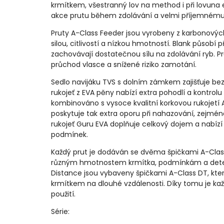
krmítkem, všestranný lov na method i při lovuna 
akce prutu během zdolávání a velmi příjemnému záž
Pruty A-Class Feeder jsou vyrobeny z karbonovýc
silou, citlivostí a nízkou hmotností. Blank působí 
zachovávají dostatečnou sílu na zdolávání ryb. P
průchod vlasce a snížené riziko zamotání.
Sedlo navijáku TVS s dolním zámkem zajišťuje bez
rukojeť z EVA pěny nabízí extra pohodlí a kontrolu 
kombinováno s vysoce kvalitní korkovou rukojetí Ar
poskytuje tak extra oporu při nahazování, zejména
rukojeť Guru EVA doplňuje celkový dojem a nabízí 
podmínek.
Každý prut je dodáván se dvěma špičkami A-Class
různým hmotnostem krmítka, podmínkám a detekc
Distance jsou vybaveny špičkami A-Class DT, kter
krmítkem na dlouhé vzdálenosti. Díky tomu je 
použití.
Série: