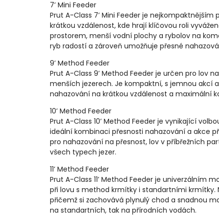
7’ Mini Feeder
Prut A-Class 7’ Mini Feeder je nejkompaktnějším p
krátkou vzdálenost, kde hrají klíčovou roli vyváže
prostorem, menší vodní plochy a rybolov na kome
ryb radostí a zároveň umožňuje přesné nahazová
9’ Method Feeder
Prut A-Class 9’ Method Feeder je určen pro lov n
menších jezerech. Je kompaktní, s jemnou akcí a 
nahazování na krátkou vzdálenost a maximální ko
10’ Method Feeder
Prut A-Class 10’ Method Feeder je vynikající volbou
ideální kombinaci přesnosti nahazování a akce př
pro nahazování na přesnost, lov v příbřežních pa
všech typech jezer.
11’ Method Feeder
Prut A-Class 11’ Method Feeder je univerzálním mo
při lovu s method krmítky i standartními krmítky. 
přičemž si zachovává plynulý chod a snadnou man
na standartních, tak na přírodních vodách.