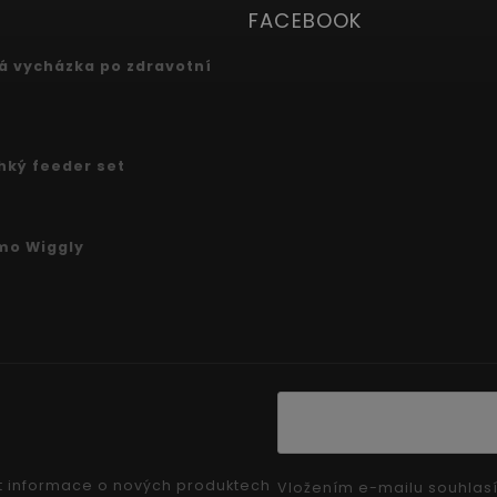
FACEBOOK
 vycházka po zdravotní
ehký feeder set
mo Wiggly
t informace o nových produktech
Vložením e-mailu souhlas