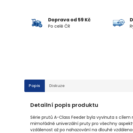
Doprava od 59 Kč
D
Po celé ČR
R
Popis
Diskuze
Detailní popis produktu
Série prutů A-Class Feeder byla vyvinuta s cíle
mimořádně univerzální pruty pro všechny aspekt
vzdálenost až po nahazování na dlouhé vzdálenost