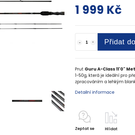
1 999 Kč
Přidat d
Prut
Guru A-Class 11'0" M
1-50g, která je ideální pro p
zpracováním a lehkým blanke
Detailní informace
Zeptat se
Hlídat