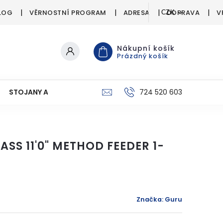
LOG
VĚRNOSTNÍ PROGRAM
ADRESA
DOPRAVA
V
CZK
Nákupní košík
Prázdný košík
STOJANY A SIGNALIZÁTORY
PÉČE O ÚLOVEK
724 520 603
C
SS 11'0" METHOD FEEDER 1-
Značka:
Guru