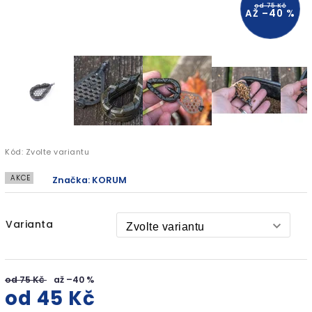
od 75 Kč
AŽ –40 %
Kód:
Zvolte variantu
AKCE
Značka:
KORUM
Varianta
od 75 Kč
až –40 %
od
45 Kč