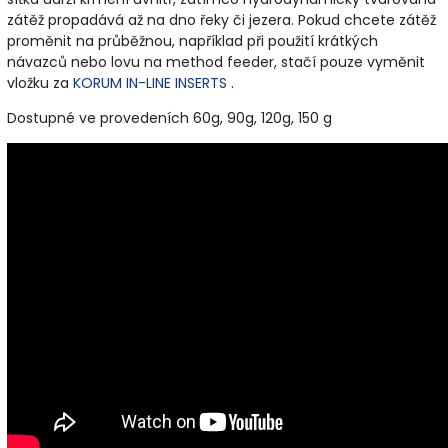
zátěž propadává až na dno řeky či jezera. Pokud chcete zátěž
proměnit na průběžnou, například při použití krátkých
návazců nebo lovu na method feeder, stačí pouze vyměnit
vložku za
KORUM IN-LINE INSERTS
.
Dostupné ve provedeních 60g, 90g, 120g, 150 g