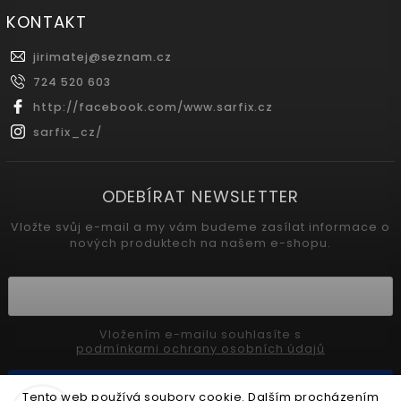
KONTAKT
jirimatej
@
seznam.cz
724 520 603
http://facebook.com/www.sarfix.cz
sarfix_cz/
ODEBÍRAT NEWSLETTER
Vložte svůj e-mail a my vám budeme zasílat informace o
nových produktech na našem e-shopu.
Vložením e-mailu souhlasíte s
podmínkami ochrany osobních údajů
Přihlásit se
Tento web používá soubory cookie. Dalším procházením