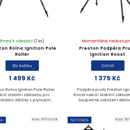
Ihned k odeslání
(1 ks)
Momentálně nedostup
ton Rolna Ignition Pole
Preston Podpěra Pr
Roller
Ignition Roost
Detail
Do košíku
1 499 Kč
1 375 Kč
on Rolna Ignition Pole Roller
Podpěra prutů Preston Ign
bízí stabilní základnu pro
Roost nabízí stabilní základ
ládání děličky s plynulým
bezpečné odložení dělič
chodem. Disponuje
dalších prutů během rybo
astavitelnými nohami a
Konstrukce je vybavena m
kčeným povrchem, který
tvarovaným polstrováním
Kód:
P0110128
Kód:
P0
KA
NOVINKA
zajišťuje šetrnou...