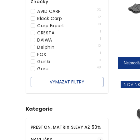
Značky
23
AVID CARP
12
Black Carp
10
Carp Expert
1
CRESTA
1
DAIWA
12
Delphin
1
FOX
0
Gunki
Nejprodá
48
Guru
7
CHYTIL
VYMAZAT FILTRY
3
Korda
NOVIN
98
KORUM
18
MIKADO
6
Mivardi
Kategorie
45
OSMO
166
PRESTON
INNOVATIONS
PRESTON, MATRIX SLEVY AŽ 50%
8
SENSAS
47
NAVIJÁKY
SONUBAITS