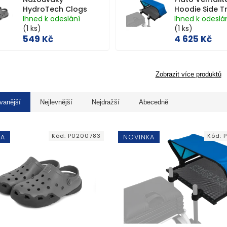
HydroTech Clogs
Hoodie Side T
Ihned k odeslání
Ihned k odeslá
(1 ks)
(1 ks)
549 Kč
4 625 Kč
Zobrazit více produktů
vanější
Nejlevnější
Nejdražší
Abecedně
Kód:
P0200783
Kód:
P
KA
NOVINKA