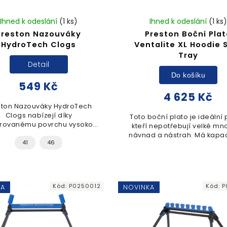
Ihned k odeslání
(1 ks)
Ihned k odeslání
(1 ks)
Preston Nazouváky
Preston Boční Plat
HydroTech Clogs
Ventalite XL Hoodie 
Tray
Detail
Do košíku
549 Kč
4 625 Kč
ston Nazouváky HydroTech
Clogs nabízejí díky
Toto boční plato je ideální p
orovanému povrchu vysokou
kteří nepotřebují velké mno
yšnost a rychlé odvodnění.
návnad a nástrah. Má kapac
ický pásek na patu a odolná
41
46
pro 6 krabiček na nástra
žka zajišťují pohodlnou a...
závislosti na jejich velikos
Kód:
P0250012
Kód:
P
KA
NOVINKA