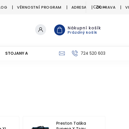
LOG
VĚRNOSTNÍ PROGRAM
ADRESA
DOPRAVA
V
CZK
Nákupní košík
Prázdný košík
STOJANY A SIGNALIZÁTORY
PÉČE O ÚLOVEK
724 520 603
C
Preston Taška
e XL
Supera X Tray