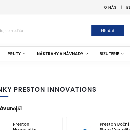
O NÁS
B
Hledat
PRUTY
NÁSTRAHY A NÁVNADY
BIŽUTERIE
NKY PRESTON INNOVATIONS
ávanější
Preston
Preston Boční
Nazouváky
Plato Ventalit