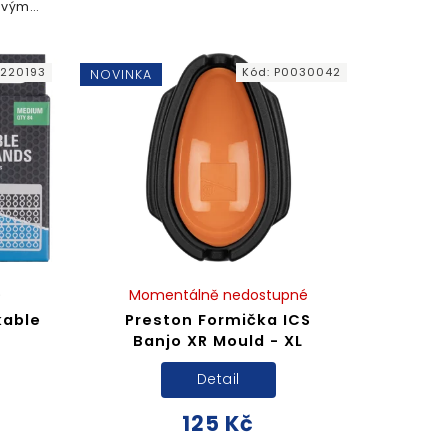
Odolný materiál a pevný okraj
ovým
zajišťují snadnou manipulaci při
 která
míchání i vlhčení vaší...
vodě.
220193
Kód:
P0030042
NOVINKA
)
Momentálně nedostupné
kable
Preston Formička ICS
Banjo XR Mould - XL
Detail
125 Kč