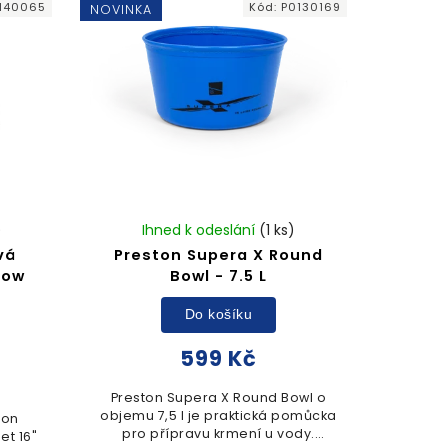
140065
Kód:
P0130169
NOVINKA
odolnost při...
)
Ihned k odeslání
(1 ks)
vá
Preston Supera X Round
low
Bowl - 7.5 L
Do košíku
599 Kč
Preston Supera X Round Bowl o
objemu 7,5 l je praktická pomůcka
ton
pro přípravu krmení u vody.
et 16"