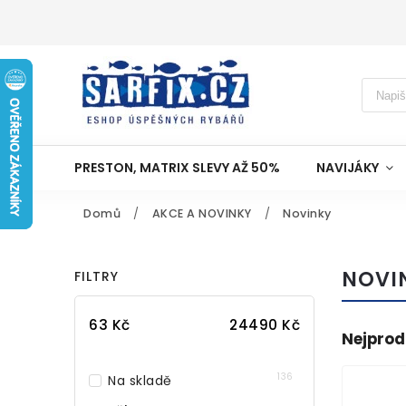
PRESTON, MATRIX SLEVY AŽ 50%
NAVIJÁKY
Domů
/
AKCE A NOVINKY
/
Novinky
NOVI
FILTRY
63
Kč
24490
Kč
Nejprod
136
Na skladě