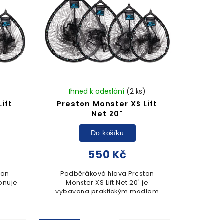
)
Ihned k odeslání
(2 ks)
ift
Preston Monster XS Lift
Net 20"
Do košíku
550 Kč
ton
Podběráková hlava Preston
ponuje
Monster XS Lift Net 20" je
vybavena praktickým madlem
terý
pro snadnější manipulaci s
u
úlovkem. Pevný rám a jemná
mná a
síťovina zajišťují potřebnou