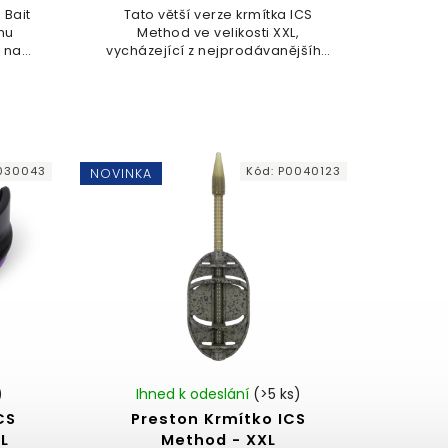
 Bait
Tato větší verze krmítka ICS
mu
Method ve velikosti XXL,
 na
vycházející z nejprodávanějšího
tické
method krmítka všech dob, se
držení
vyznačuje zvětšenými žebry pro
.
větší objem návnady.
030043
Kód:
P0040123
NOVINKA
)
Ihned k odeslání
(>5 ks)
CS
Preston Krmítko ICS
L
Method - XXL