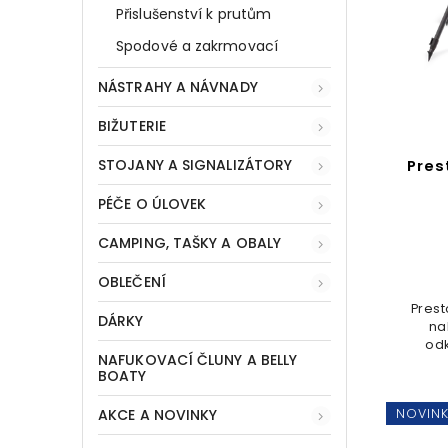
Přislušenství k prutům
Spodové a zakrmovací
NÁSTRAHY A NÁVNADY
BIŽUTERIE
STOJANY A SIGNALIZÁTORY
Pres
PÉČE O ÚLOVEK
CAMPING, TAŠKY A OBALY
OBLEČENÍ
Prest
DÁRKY
na
odk
NAFUKOVACÍ ČLUNY A BELLY
BOATY
n
mě
NOVIN
AKCE A NOVINKY