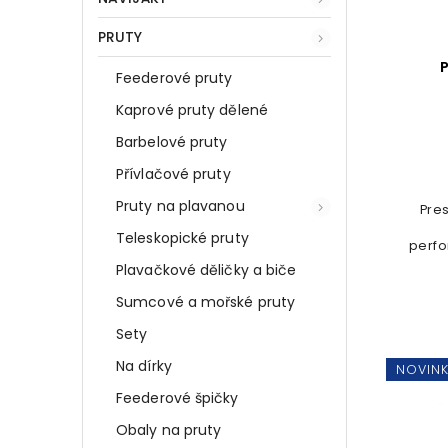
2
Šon Chung fishing
PRUTY
selection
0
THE ONE
Feederové pruty
48
Zebco
42
Kaprové pruty dělené
Zfish
Barbelové pruty
Přívlačové pruty
Pruty na plavanou
Pre
Teleskopické pruty
perf
prod
Plavačkové děličky a biče
Prakt
podrá
Sumcové a mořské pruty
Sety
Na dírky
NOVIN
Feederové špičky
Obaly na pruty