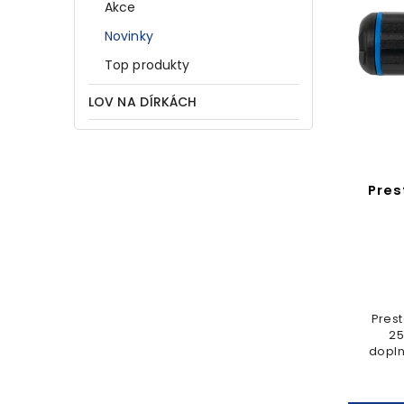
Akce
Novinky
Top produkty
LOV NA DÍRKÁCH
Pres
Pres
25
dopln
či b
průmě
u