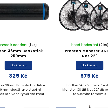
Ihned k odeslání
(1 ks)
Ihned k odeslání
(2 ks
ton 36mm Bankstick -
Preston Monster XS L
250mm
Net 22"
Do košíku
Do košíku
325 Kč
575 Kč
ton 36mm Bankstick o délce
Podběráková hlava Pres
0 mm slouží jako stabilní
Monster XS Lift Net 22" dis
ěk pro vaše rybářské křeslo
robustním rámem s
ednu. Robustní konstrukce s
integrovaným úchytem, k
rem 36 mm zajišťuje pevné
usnadňuje bezpečno
chycení příslušenství...
manipulaci s úlovkem. Je