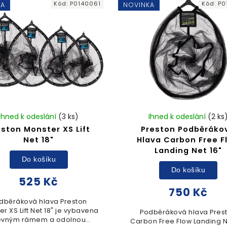
Kód:
P0140061
Kód:
P0
KA
NOVINKA
šetrná síťovina...
Ihned k odeslání
(3 ks)
Ihned k odeslání
(2 ks
eston Monster XS Lift
Preston Podběráko
Net 18"
Hlava Carbon Free F
Landing Net 16"
Do košíku
Do košíku
525 Kč
750 Kč
dběráková hlava Preston
r XS Lift Net 18" je vybavena
Podběráková hlava Pres
evným rámem a odolnou
Carbon Free Flow Landing N