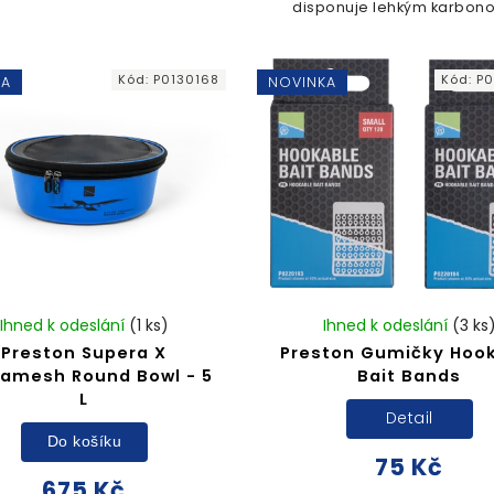
vinou, která je šetrná k rybí
disponuje lehkým karbon
dce. Speciální integrované
rámem a jemnou síťovinou,
lo na středovém bloku...
klade minimální odpor ve 
Pevný středový blok...
Kód:
P0130168
Kód:
P0
KA
NOVINKA
Ihned k odeslání
(1 ks)
Ihned k odeslání
(3 ks
Preston Supera X
Preston Gumičky Hoo
amesh Round Bowl - 5
Bait Bands
L
Detail
Do košíku
75 Kč
675 Kč