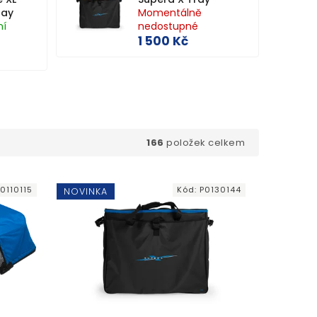
ray
Momentálně
ní
nedostupné
1 500 Kč
166
položek celkem
0110115
Kód:
P0130144
NOVINKA