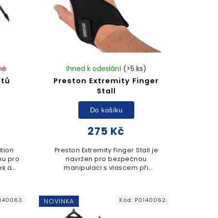
né
Ihned k odeslání
(>5 ks)
utů
Preston Extremity Finger
Stall
Do košíku
275 Kč
ition
Preston Extremity Finger Stall je
nu pro
navržen pro bezpečnou
ek a
manipulaci s vlascem při
lovu.
nahazování. Pevná konstrukce
ěkkým
chrání ukazovák před odřením a
...
zajišťuje pohodlný úchop
140063
Kód:
P0140062
NOVINKA
během...