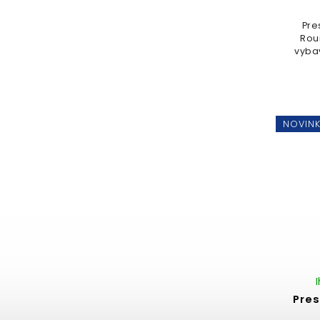
Pre
Rou
vyba
ví
opti
T
NOVIN
Pres