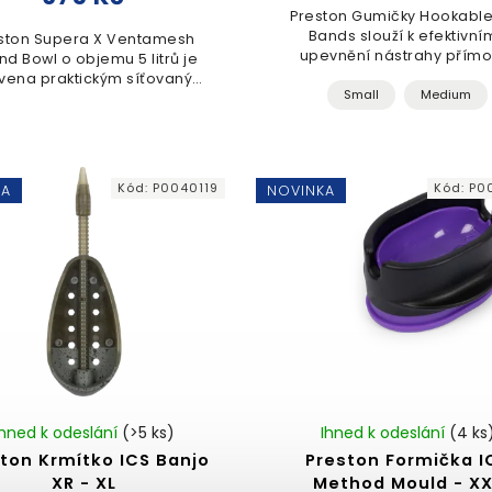
Preston Gumičky Hookable
Bands slouží k efektivní
ston Supera X Ventamesh
upevnění nástrahy přímo
nd Bowl o objemu 5 litrů je
háček. Tyto průhledné elas
vena praktickým síťovaným
kroužky zajišťují spolehlivé 
Small
Medium
kem na zip, které zajišťuje
pelet nebo boilies při..
mální odvětrávání návnady.
ato odolná nádoba je...
Kód:
P0040119
Kód:
P0
KA
NOVINKA
Ihned k odeslání
(>5 ks)
Ihned k odeslání
(4 ks
ton Krmítko ICS Banjo
Preston Formička I
XR - XL
Method Mould - XX