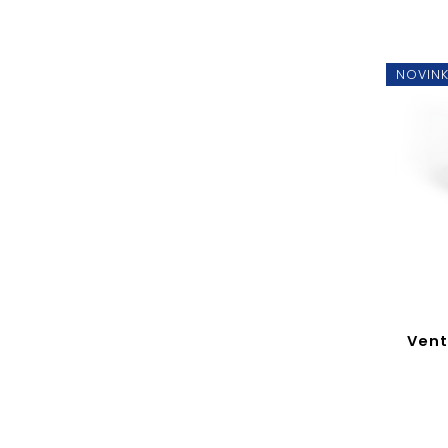
síťo
obsá
mad
NOVIN
Vent