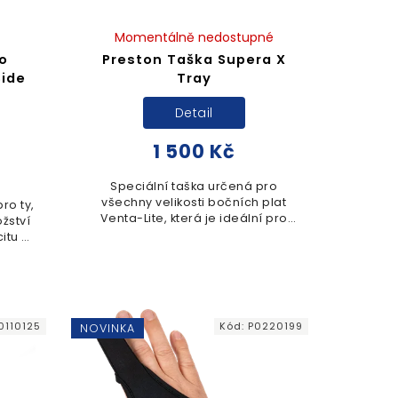
Momentálně nedostupné
o
Preston Taška Supera X
Side
Tray
Detail
1 500 Kč
Speciální taška určená pro
všechny velikosti bočních plat
ro ty,
Venta-Lite, která je ideální pro
žství
uložení všeho na jednom místě a
itu až
v bezpečí před poškozením.
hy v
ti.
0110125
Kód:
P0220199
NOVINKA