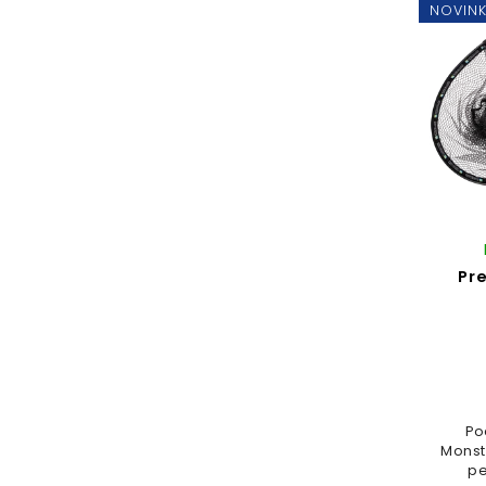
NOVIN
Pr
Po
Monste
p