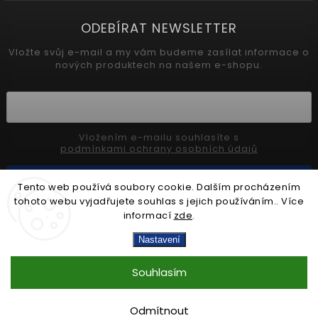
ODEBÍRAT NEWSLETTER
Vložte svůj e-mail a my vám budeme zasílat informace o
nových produktech na našem e-shopu.
Vložením e-mailu souhlasíte s
podmínkami ochrany osobních údajů
Přihlásit se
Tento web používá soubory cookie. Dalším procházením
tohoto webu vyjadřujete souhlas s jejich používáním.. Více
informací
zde
.
Copyright 2026
sarfix.cz
. Všechna práva vyhrazena.
Nastavení
Upravit nastavení cookies
Souhlasím
Vytvořil
Shoptet
| Design
Shoptak.cz.
Odmítnout