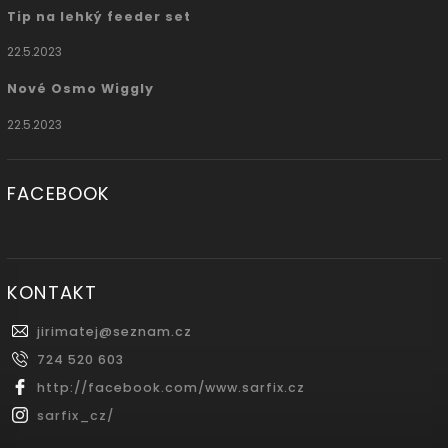
Tip na lehký feeder set
22.5.2023
Nové Osmo Wiggly
22.5.2023
FACEBOOK
KONTAKT
jirimatej
@
seznam.cz
724 520 603
http://facebook.com/www.sarfix.cz
sarfix_cz/