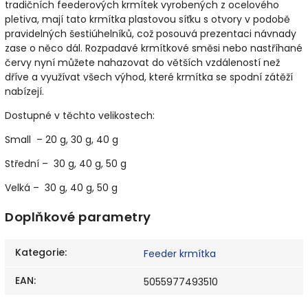
tradičních feederových krmítek vyrobených z ocelového
pletiva, mají tato krmítka plastovou síťku s otvory v podobě
pravidelných šestiúhelníků, což posouvá prezentaci návnady
zase o něco dál. Rozpadavé krmítkové směsi nebo nastříhané
červy nyní můžete nahazovat do větších vzdáleností než
dříve a využívat všech výhod, které krmítka se spodní zátěží
nabízejí.
Dostupné v těchto velikostech:
Small – 20 g, 30 g, 40 g
Střední – 30 g, 40 g, 50 g
Velká – 30 g, 40 g, 50 g
Doplňkové parametry
Kategorie
:
Feeder krmítka
EAN
:
5055977493510