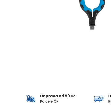
Doprava od 59 Kč
D
Po celé ČR
R