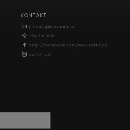
KONTAKT
jirimatej
@
seznam.cz
724 520 603
http://facebook.com/www.sarfix.cz
sarfix_cz/