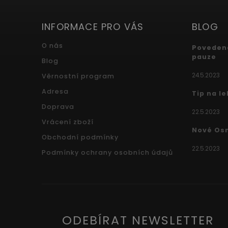
INFORMACE PRO VÁS
BLOG
O nás
Povedená
pauze
Blog
24.5.2023
Věrnostní program
Adresa
Tip na l
Doprava
22.5.2023
Vrácení zboží
Nové Os
Obchodní podmínky
22.5.2023
Podmínky ochrany osobních údajů
ODEBÍRAT NEWSLETTER