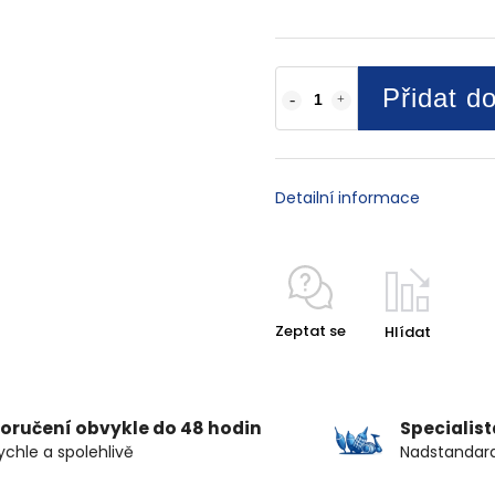
Přidat d
Detailní informace
Zeptat se
Hlídat
oručení obvykle do 48 hodin
Specialis
ychle a spolehlivě
Nadstandard