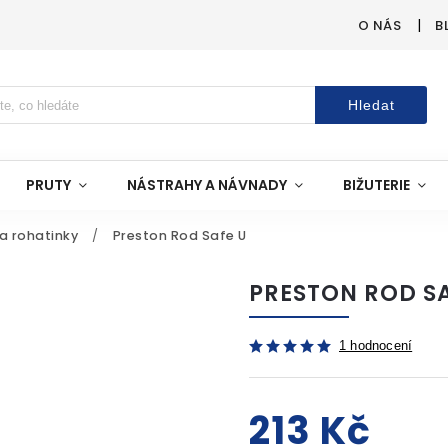
O NÁS
B
Hledat
PRUTY
NÁSTRAHY A NÁVNADY
BIŽUTERIE
a rohatinky
/
Preston Rod Safe U
PRESTON ROD SA
1 hodnocení
213 Kč