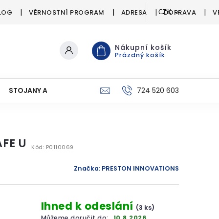
LOG
VĚRNOSTNÍ PROGRAM
ADRESA
DOPRAVA
V
CZK
Nákupní košík
Prázdný košík
STOJANY A SIGNALIZÁTORY
PÉČE O ÚLOVEK
724 520 603
C
FE U
Kód:
P0110069
Značka:
PRESTON INNOVATIONS
Ihned k odeslání
(3 ks)
Můžeme doručit do:
10.8.2026