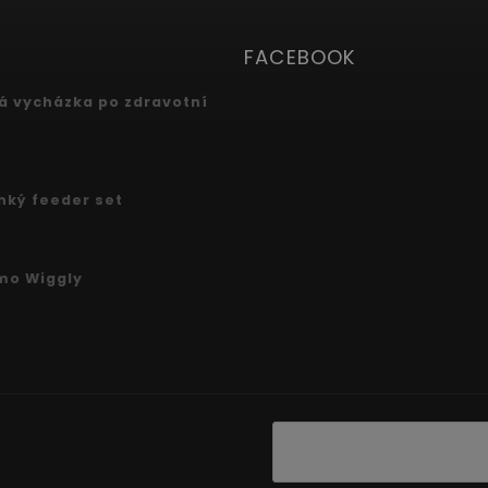
FACEBOOK
 vycházka po zdravotní
ehký feeder set
mo Wiggly