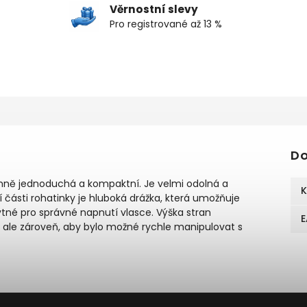
Věrnostní slevy
Pro registrované až 13 %
Do
émně jednoduchá a kompaktní. Je velmi odolná a
K
 části rohatinky je hluboká drážka, která umožňuje
bytné pro správné napnutí vlasce. Výška stran
E
 ale zároveň, aby bylo možné rychle manipulovat s