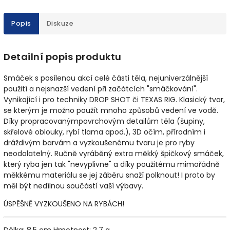
Popis
Diskuze
Detailní popis produktu
Smáček s posílenou akcí celé části těla, nejuniverzálnější
použití a nejsnazší vedení při začátcích "smáčkování".
Vynikající i pro techniky DROP SHOT či TEXAS RIG. Klasický tvar,
se kterým je možno použít mnoho způsobů vedení ve vodě.
Díky propracovaným
povrchovým detailům těla
(šupiny,
skřelové oblouky, rybí tlama apod.),
3D očím
, přírodním i
dráždivým barvám a vyzkoušenému tvaru je pro ryby
neodolatelný.
Ručně vyráběný extra měkký špičkový smáček,
který ryba jen tak "nevyplivne" a díky použitému mimořádně
měkkému materiálu se jej záběru snaží polknout!
I proto by
měl být nedílnou součástí vaší výbavy.
ÚSPĚŠNĚ VYZKOUŠENO NA RYBÁCH!
Délka:
8,5 cm
Hmotnost:
2,7 g