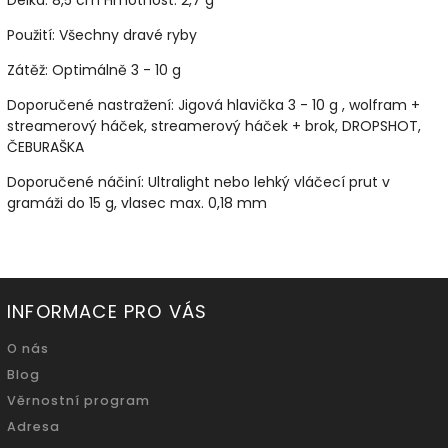
Použití:
Všechny dravé ryby
Zátěž:
Optimálně 3 - 10 g
Doporučené nastražení:
Jigová hlavička 3 - 10 g , wolfram +
streamerový háček, streamerový háček + brok, DROPSHOT,
ČEBURAŠKA
Doporučené náčiní:
Ultralight nebo lehký vláčecí prut v
gramáži do 15 g, vlasec max. 0,18 mm
INFORMACE PRO VÁS
O nás
Blog
Věrnostní program
Adresa