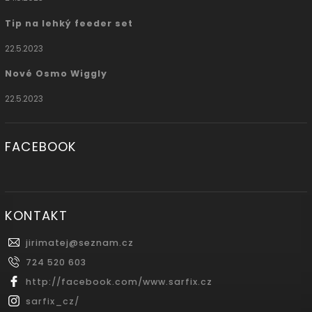
Tip na lehký feeder set
22.5.2023
Nové Osmo Wiggly
22.5.2023
FACEBOOK
KONTAKT
jirimatej
@
seznam.cz
724 520 603
http://facebook.com/www.sarfix.cz
sarfix_cz/