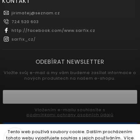
KONTAKT
jirimatej
@
seznam.cz
724 520 603
http://facebook.com/www.sarfix.cz
sarfix_cz/
ODEBÍRAT NEWSLETTER
Vložte svůj e-mail a my vám budeme zasílat informace o
nových produktech na našem e-shopu.
Vložením e-mailu souhlasíte s
podmínkami ochrany osobních údajů
Přihlásit se
Tento web používá soubory cookie. Dalším procházením
tohoto webu vyjadřujete souhlas s jejich používáním.. Více