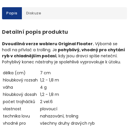
Popis
Diskuze
Detailní popis produktu
Dvoudílná verze wobleru Original Floater.
Výborně se
hodí na přívlač a trolling. Je
pohyblivý, vhodný pro chytání
ryb v chladnějším počasí
, kdy jsou dravci spíše neteční.
Pohyblivý konec nástrahy je spolehlivě vyprovokuje k útoku.
délka (cm)
7 cm
hloubkový rozsah
1,2 - 1,8 m
váha
4 g
hloubkový dosah
1,2 - 1,8 m
počet trojháčků
2 vel.6
vlastnost
plovoucí
technika lovu
nahazování, troling
vhodné pro
všechny druhy dravých ryb