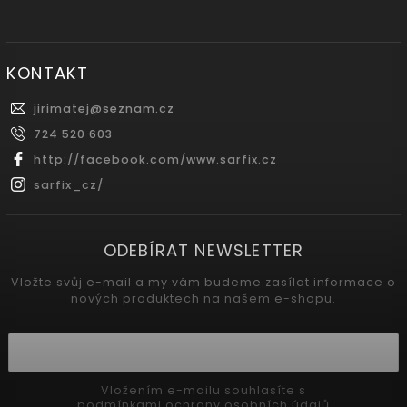
KONTAKT
jirimatej
@
seznam.cz
724 520 603
http://facebook.com/www.sarfix.cz
sarfix_cz/
ODEBÍRAT NEWSLETTER
Vložte svůj e-mail a my vám budeme zasílat informace o
nových produktech na našem e-shopu.
Vložením e-mailu souhlasíte s
podmínkami ochrany osobních údajů