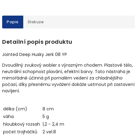
Popis
Diskuze
Detailní popis produktu
Jointed Deep Husky Jerk 08 YP
Dvoudílný zvukový wobler s výrazným chodem. Plastové tělo,
neutrální schopnost plavání, efektní barvy. Tato nástraha je
mimořádně účinná při pomalém vedení za chladnějšího
počasí, díky přesnému vyvážení dokáže ustrnout při zastavení
navíjení.
délka (cm)
8 cm
váha
5 g
hloubkový rozsah
1,2 - 2,4 m
počet trojháčků
2 vel.8