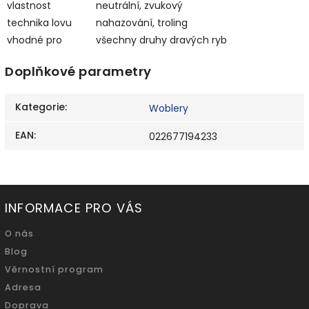
vlastnost
neutrální, zvukový
technika lovu
nahazování, troling
vhodné pro
všechny druhy dravých ryb
Doplňkové parametry
Kategorie
:
Woblery
EAN
:
022677194233
INFORMACE PRO VÁS
O nás
Blog
Věrnostní program
Adresa
Doprava