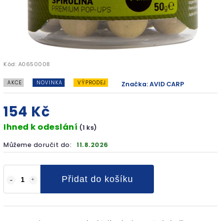
Kód:
A0650008
AKCE
NOVINKA
VÝPRODEJ
Značka:
AVID CARP
154 Kč
Ihned k odeslání
(1 ks)
Můžeme doručit do:
11.8.2026
Přidat do košíku