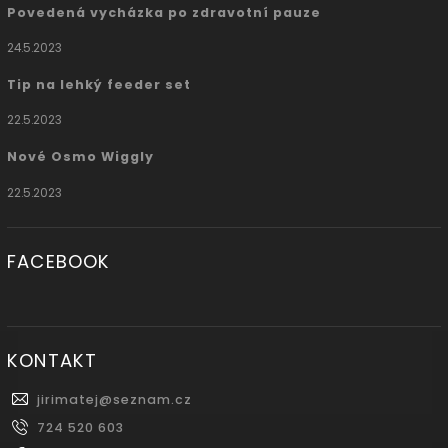
Povedená vycházka po zdravotní pauze
24.5.2023
Tip na lehký feeder set
22.5.2023
Nové Osmo Wiggly
22.5.2023
FACEBOOK
KONTAKT
jirimatej
@
seznam.cz
724 520 603