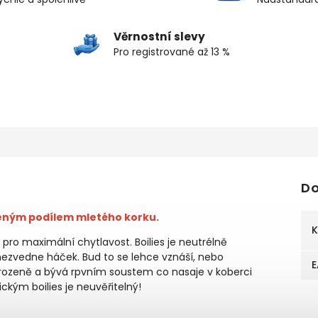
Věrnostní slevy
Pro registrované až 13 %
Do
řeným podílem mletého korku.
K
pro maximální chytlavost. Boilies je neutrélně
ezvedne háček. Bud to se lehce vznáší, nebo
E
irozeně a bývá rpvním soustem co nasaje v koberci
ckým boilies je neuvěřitelný!