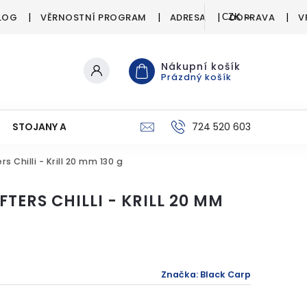
LOG
VĚRNOSTNÍ PROGRAM
ADRESA
DOPRAVA
V
CZK
Nákupní košík
Prázdný košík
STOJANY A SIGNALIZÁTORY
PÉČE O ÚLOVEK
724 520 603
C
 Chilli - Krill 20 mm 130 g
TERS CHILLI - KRILL 20 MM
Značka:
Black Carp