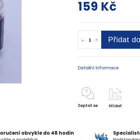
159 Kč
Přidat d
Detailní informace
Zeptat se
Hlídat
oručení obvykle do 48 hodin
Specialis
ychle a spolehlivě
Nadstandard