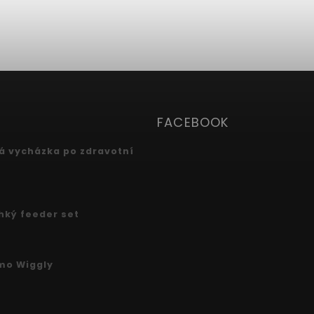
FACEBOOK
 vycházka po zdravotní
ehký feeder set
mo Wiggly