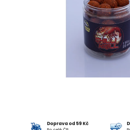
Doprava od 59 Kč
D
Po celé ČR
R