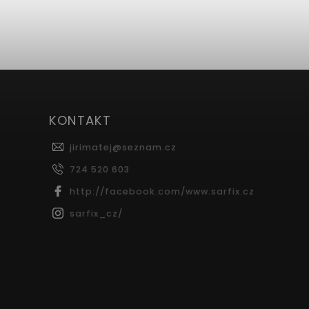
KONTAKT
jirimatej
@
seznam.cz
724 520 603
http://facebook.com/www.sarfix.cz
sarfix_cz/