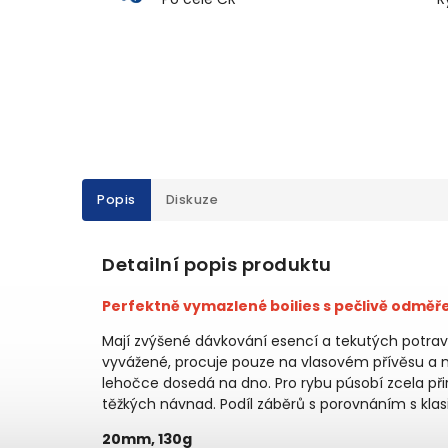
Popis
Diskuze
Detailní popis produktu
Perfektně vymazlené boilies s pečlivě odmě
Mají zvýšené dávkování esencí a tekutých potrav 
vyvážené, procuje pouze na vlasovém přívěsu a n
lehočce dosedá na dno. Pro rybu púsobí zcela př
těžkých návnad. Podíl záběrů s porovnáním s klasi
20mm, 130g