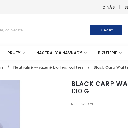
O NÁS
B
Hledat
PRUTY
NÁSTRAHY A NÁVNADY
BIŽUTERIE
rs
/
Neutrálně vyvážené boilies, wafters
/
Black Carp Wafters
BLACK CARP WAF
130 G
Kód:
BC0074