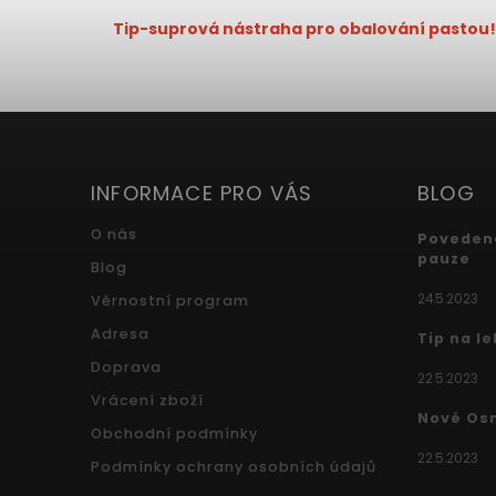
Tip-suprová nástraha pro obalování pastou!
INFORMACE PRO VÁS
BLOG
O nás
Povedená
pauze
Blog
24.5.2023
Věrnostní program
Adresa
Tip na l
Doprava
22.5.2023
Vrácení zboží
Nové Os
Obchodní podmínky
22.5.2023
Podmínky ochrany osobních údajů