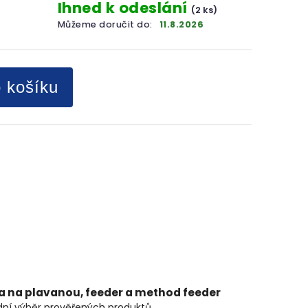
Ihned k odeslání
(2 ks)
Můžeme doručit do:
11.8.2026
o košíku
ta na plavanou, feeder a method feeder
ní výběr prověřených produktů