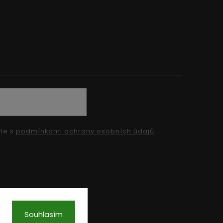
íte s
podmínkami ochrany osobních údajů
Souhlasím