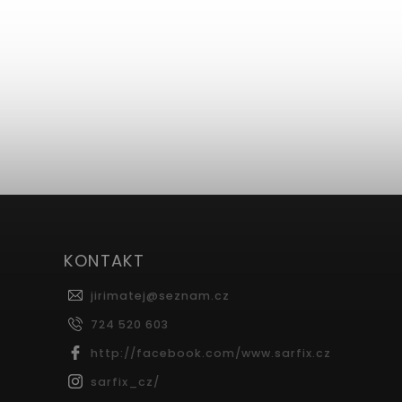
KONTAKT
jirimatej
@
seznam.cz
724 520 603
http://facebook.com/www.sarfix.cz
sarfix_cz/