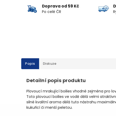
Doprava od 59 Kč
D
Po celé ČR
R
Popis
Diskuze
Detailní popis produktu
Plovoucí mrakující boilies vhodné zejména pro lo
Toto plovoucí boilies ve vodě dělá velmi atraktiv
silné kvalitní aroma dělá tuto nástrahu maximálně
kukuřicí či menší peletou.