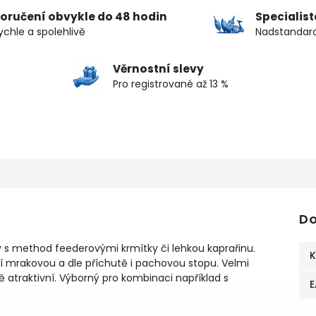
oručení obvykle do 48 hodin
Specialis
ychle a spolehlivě
Nadstandard
Věrnostní slevy
Pro registrované až 13 %
Do
v s method feederovými krmítky či lehkou kaprařinu.
K
ní mrakovou a dle příchutě i pachovou stopu. Velmi
 atraktivní. Výborný pro kombinaci například s
E