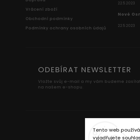
22.5.2023
Vrácení zboží
Nové Os
Obchodní podmínky
22.5.2023
Podmínky ochrany osobních údajů
ODEBÍRAT NEWSLETTER
Vložte svůj e-mail a my vám budeme zasíla
na našem e-shopu.
Tento web používá
vyjadřujete souhlas