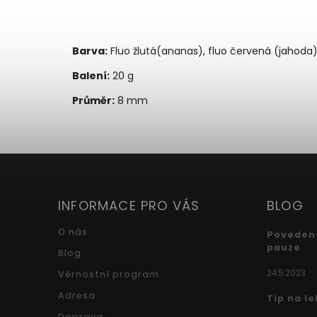
Barva:
Fluo žlutá(ananas), fluo červená (jahoda)
Balení:
20 g
Průměr:
8 mm
INFORMACE PRO VÁS
BLOG
O nás
Povedená
pauze
Blog
24.5.2023
Věrnostní program
Adresa
Tip na l
Doprava