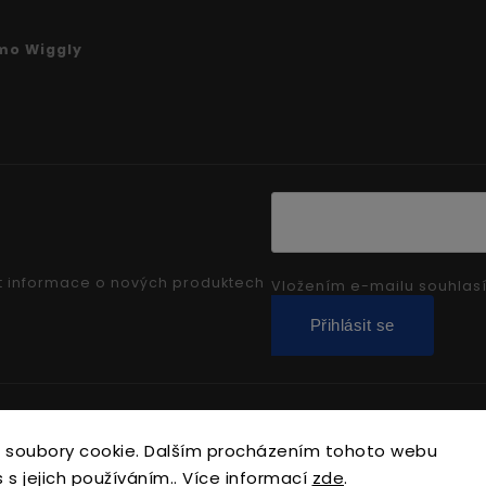
mo Wiggly
t informace o nových produktech
Vložením e-mailu souhlas
Přihlásit se
Copyright 2026
sarfix.cz
. Všechna práva vyhrazena.
 soubory cookie. Dalším procházením tohoto webu
Upravit nastavení cookies
 s jejich používáním.. Více informací
zde
.