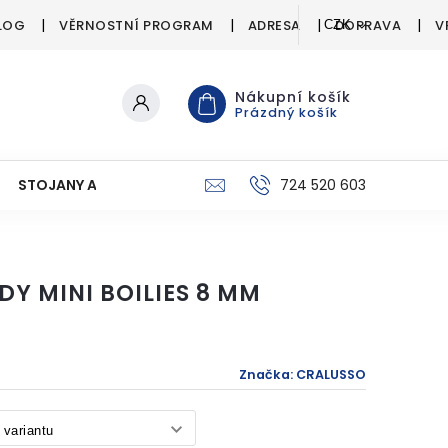
LOG
VĚRNOSTNÍ PROGRAM
ADRESA
DOPRAVA
V
CZK
Nákupní košík
Prázdný košík
STOJANY A SIGNALIZÁTORY
PÉČE O ÚLOVEK
724 520 603
C
Y MINI BOILIES 8 MM
Značka:
CRALUSSO