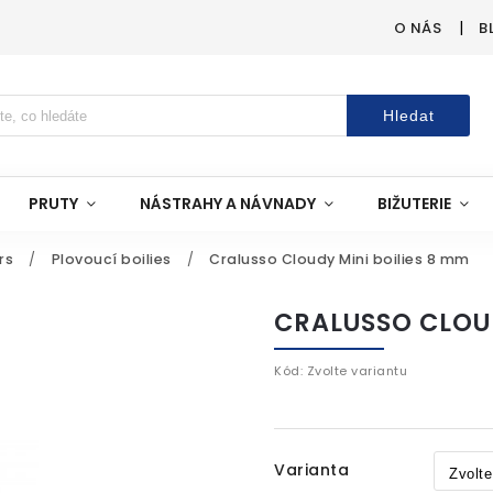
O NÁS
B
Hledat
PRUTY
NÁSTRAHY A NÁVNADY
BIŽUTERIE
rs
/
Plovoucí boilies
/
Cralusso Cloudy Mini boilies 8 mm
CRALUSSO CLOUD
Kód:
Zvolte variantu
Varianta