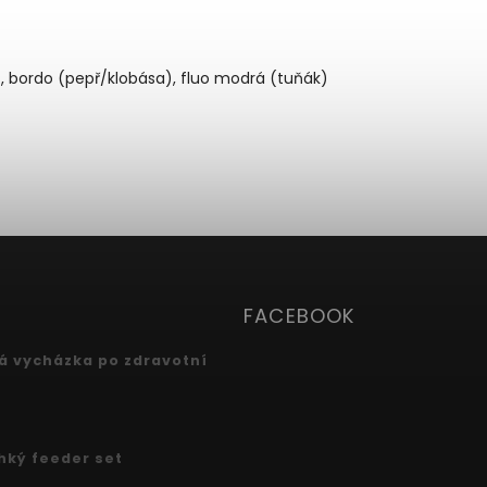
, bordo (pepř/klobása), fluo modrá (tuňák)
FACEBOOK
 vycházka po zdravotní
ehký feeder set