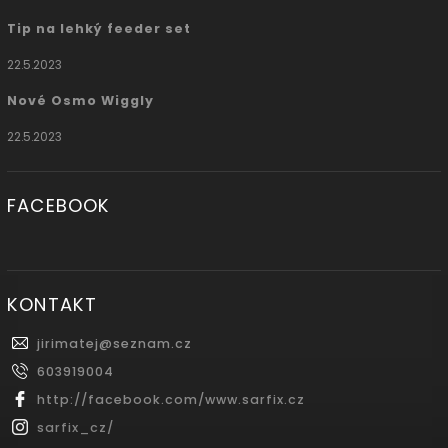
Tip na lehký feeder set
22.5.2023
Nové Osmo Wiggly
22.5.2023
FACEBOOK
KONTAKT
jirimatej
@
seznam.cz
603919004
http://facebook.com/www.sarfix.cz
sarfix_cz/