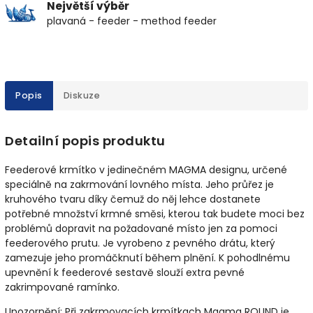
Největší výběr
plavaná - feeder - method feeder
Popis
Diskuze
Detailní popis produktu
Feederové krmítko v jedinečném MAGMA designu, určené
speciálně na zakrmování lovného místa. Jeho průřez je
kruhového tvaru díky čemuž do něj lehce dostanete
potřebné množství krmné směsi, kterou tak budete moci bez
problémů dopravit na požadované místo jen za pomoci
feederového prutu. Je vyrobeno z pevného drátu, který
zamezuje jeho promáčknutí během plnění. K pohodlnému
upevnění k feederové sestavě slouží extra pevné
zakrimpované ramínko.
Upozornění: Při zakrmovacích krmítkach Magma ROUND je