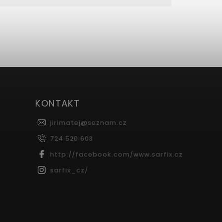
KONTAKT
jirimatej
@
seznam.cz
724 520 603
http://facebook.com/www.sarfix.cz
sarfix_cz/