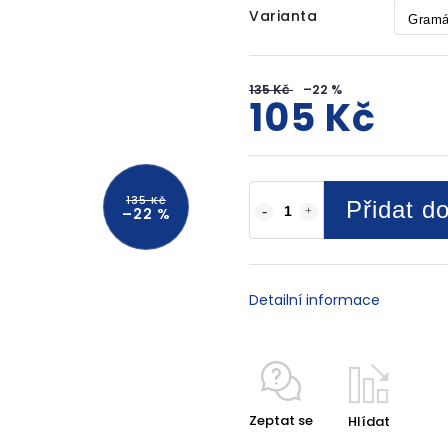
Varianta
135 Kč
–22 %
105 Kč
135 Kč
Přidat d
–22 %
Detailní informace
Zeptat se
Hlídat