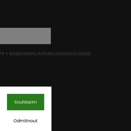
íte s
podmínkami ochrany osobních údajů
Souhlasím
Odmítnout