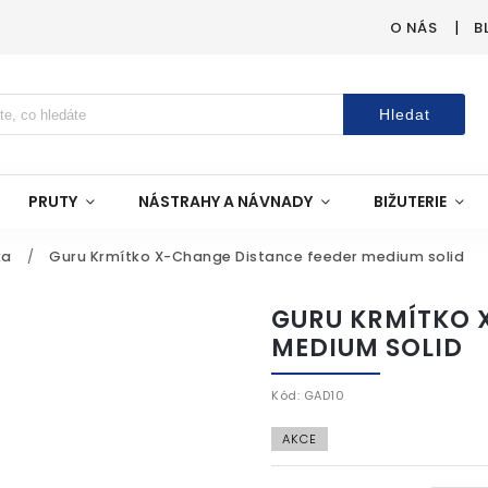
O NÁS
B
Hledat
PRUTY
NÁSTRAHY A NÁVNADY
BIŽUTERIE
ka
/
Guru Krmítko X-Change Distance feeder medium solid
GURU KRMÍTKO 
MEDIUM SOLID
Kód:
GAD10
AKCE