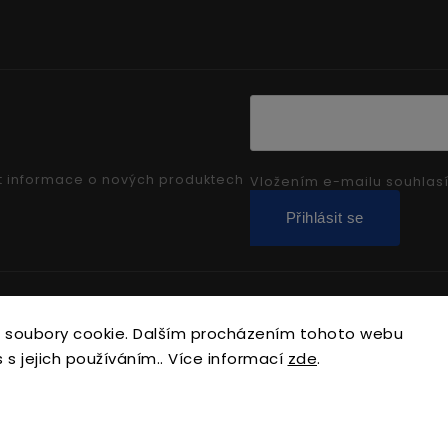
t informace o nových produktech
Vložením e-mailu souhlas
Přihlásit se
Copyright 2026
sarfix.cz
. Všechna práva vyhrazena.
 soubory cookie. Dalším procházením tohoto webu
Upravit nastavení cookies
 s jejich používáním.. Více informací
zde
.
Vytvořil
Shoptet
| Design
Shoptak.cz.