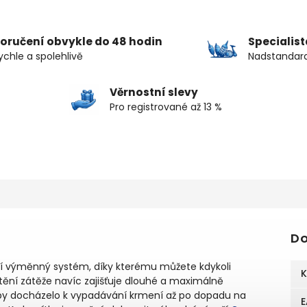
oručení obvykle do 48 hodin
Specialis
ychle a spolehlivě
Nadstandard
Věrnostní slevy
Pro registrované až 13 %
Do
ní výměnný systém, díky kterému můžete kdykoli
K
ění zátěže navíc zajišťuje dlouhé a maximálně
aby docházelo k vypadávání krmení až po dopadu na
E