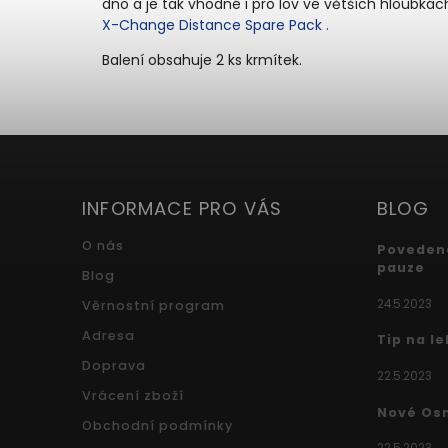
dno a je tak vhodné i pro lov ve větších hloubká
X-Change Distance Spare Pack .
Balení obsahuje 2 ks krmítek.
INFORMACE PRO VÁS
BLOG
O nás
Povedená
pauze
Blog
24.5.2023
Věrnostní program
Adresa
Tip na l
Doprava
22.5.2023
Vrácení zboží
Nové Os
Obchodní podmínky