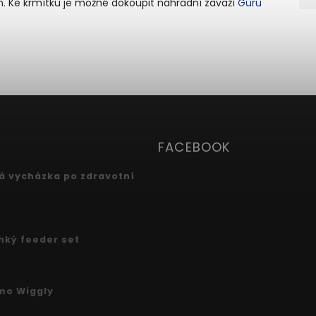
ch. Ke krmítku je možné dokoupit náhradní závaží
Guru
FACEBOOK
 vycházka po zdravotní
ehký feeder set
mo Wiggly