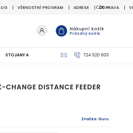
LOG
VĚRNOSTNÍ PROGRAM
ADRESA
DOPRAVA
V
CZK
Nákupní košík
Prázdný košík
STOJANY A SIGNALIZÁTORY
PÉČE O ÚLOVEK
724 520 603
C
X-CHANGE DISTANCE FEEDER
Značka:
Guru