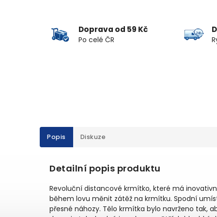
Doprava od 59 Kč
D
Po celé ČR
R
Popis
Diskuze
Detailní popis produktu
Revoluční distancové krmítko, které má inovativ
během lovu měnit zátěž na krmítku. Spodní umíst
přesné náhozy. Tělo krmítka bylo navrženo tak, 