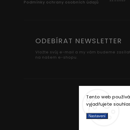
22.5.2023
Podmínky ochrany osobních údajů
ODEBÍRAT NEWSLETTER
Vložte svůj e-mail a my vám budeme zasíla
na našem e-shopu.
Tento web používá
vyjadřujete souhlas
Nastavení