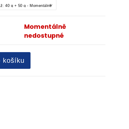
Momentálně
nedostupné
o košíku