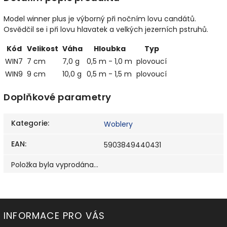
Model winner plus je výborný při nočním lovu candátů.
Osvědčil se i při lovu hlavatek a velkých jezerních pstruhů.
Kód
Velikost
Váha
Hloubka
Typ
WIN7
7 cm
7,0 g
0,5 m - 1,0 m
plovoucí
WIN9
9 cm
10,0 g
0,5 m - 1,5 m
plovoucí
Doplňkové parametry
Kategorie
:
Woblery
EAN
:
5903849440431
Položka byla vyprodána…
INFORMACE PRO VÁS