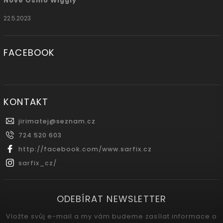
Nové Osmo Wiggly
22.5.2023
FACEBOOK
KONTAKT
jirimatej
@
seznam.cz
724 520 603
http://facebook.com/www.sarfix.cz
sarfix_cz/
ODEBÍRAT NEWSLETTER
Vložte svůj e-mail a my vám budeme zasílat informace o