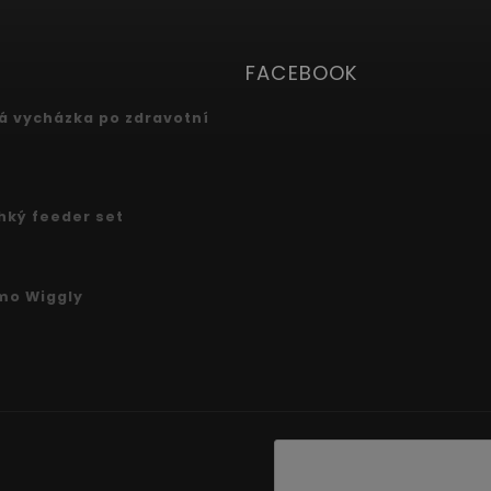
FACEBOOK
 vycházka po zdravotní
ehký feeder set
mo Wiggly