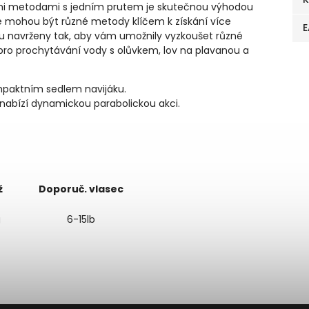
ými metodami s jedním prutem je skutečnou výhodou
de mohou být různé metody klíčem k získání více
E
ou navrženy tak, aby vám umožnily vyzkoušet různé
 pro prochytávání vody s olůvkem, lov na plavanou a
ompaktním sedlem navijáku.
á nabízí dynamickou parabolickou akci.
ž
Doporuč. vlasec
g
6-15lb