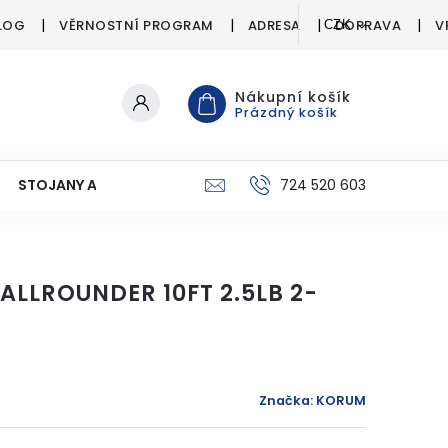
LOG
VĚRNOSTNÍ PROGRAM
ADRESA
DOPRAVA
V
CZK
Nákupní košík
Prázdný košík
STOJANY A SIGNALIZÁTORY
PÉČE O ÚLOVEK
724 520 603
C
ALLROUNDER 10FT 2.5LB 2-
Značka:
KORUM