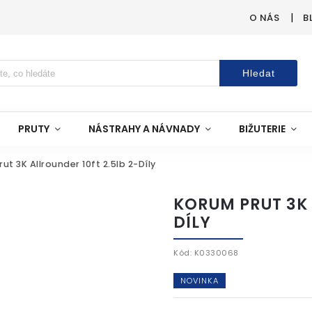
O NÁS
B
Hledat
PRUTY
NÁSTRAHY A NÁVNADY
BIŽUTERIE
ut 3K Allrounder 10ft 2.5lb 2-Díly
KORUM PRUT 3K 
DÍLY
Kód:
K0330068
NOVINKA