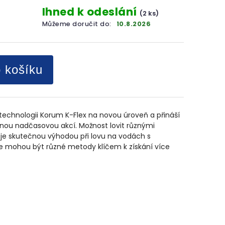
Ihned k odeslání
(2 ks)
Můžeme doručit do:
10.8.2026
o košíku
echnologii Korum K-Flex na novou úroveň a přináší
tejnou nadčasovou akcí. Možnost lovit různými
e skutečnou výhodou při lovu na vodách s
e mohou být různé metody klíčem k získání více