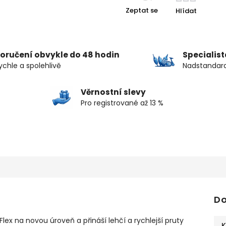
Zeptat se
Hlídat
oručení obvykle do 48 hodin
Specialis
ychle a spolehlivě
Nadstandard
Věrnostní slevy
Pro registrované až 13 %
Do
ex na novou úroveň a přináší lehčí a rychlejší pruty
K