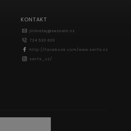
KONTAKT
jirimatej
@
seznam.cz
724 520 603
http://facebook.com/www.sarfix.cz
sarfix_cz/