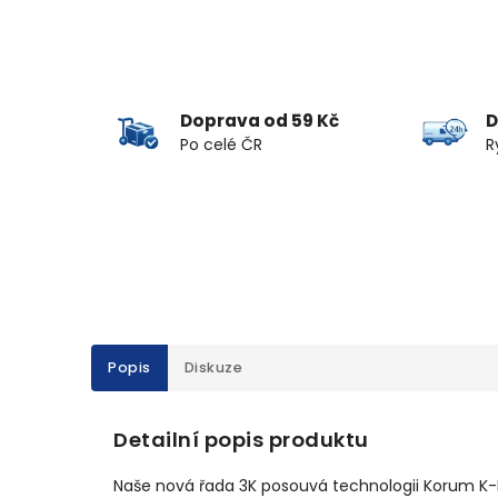
Doprava od 59 Kč
D
Po celé ČR
R
Popis
Diskuze
Detailní popis produktu
Naše nová řada 3K posouvá technologii Korum K-Fl