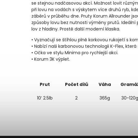
se stejnou nadčasovou akcí. Možnost lovit různ
při lovu na vodách s výskytem více druhů ryb, k
záběrů v průběhu dne. Pruty Korum Allrounder js
způsoby lovu bez nutnosti výměny prutů. Ideální
lov z hladiny. Prostě další moderní klasika.
• Vyznačují se štíhlou plně korkovou rukojetí s k
• Nabízí naši karbonovou technologii K-Flex, kter
• Očka ve stylu Minima pro rychlejší akci.
• Korum 3K výplet.
Prut
Počet dílů
Váha
Gramá
10’ 2.5lb
2
365g
30-120