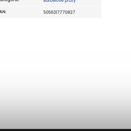
Barbelové pruty
AN
:
5056317770827