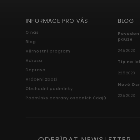
INFORMACE PRO VÁS
BLOG
O nás
Povedená
pauze
Blog
24.5.2023
Věrnostní program
Adresa
Tip na l
Doprava
22.5.2023
Vrácení zboží
Nové Os
Obchodní podmínky
22.5.2023
Podmínky ochrany osobních údajů
ODEBÍRAT NEWSLETTER