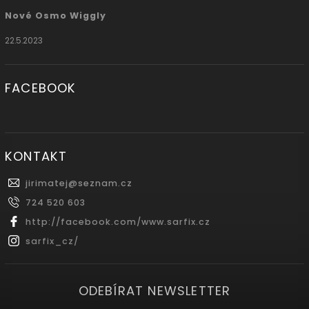
Nové Osmo Wiggly
22.5.2023
FACEBOOK
KONTAKT
jirimatej
@
seznam.cz
724 520 603
http://facebook.com/www.sarfix.cz
sarfix_cz/
ODEBÍRAT NEWSLETTER