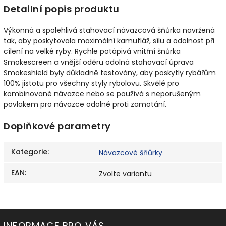
Detailní popis produktu
Výkonná a spolehlivá stahovací návazcová šňůrka navržená
tak, aby poskytovala maximální kamufláž, sílu a odolnost při
cílení na velké ryby. Rychle potápivá vnitřní šnůrka
Smokescreen a vnější oděru odolná stahovací úprava
Smokeshield byly důkladně testovány, aby poskytly rybářům
100% jistotu pro všechny styly rybolovu. Skvělé pro
kombinované návazce nebo se používá s neporušeným
povlakem pro návazce odolné proti zamotání.
Doplňkové parametry
Kategorie
:
Návazcové šňůrky
EAN
:
Zvolte variantu
INFORMACE PRO VÁS