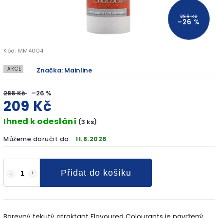
286 Kč
–26 %
Kód:
MM4004
AKCE
Značka:
Mainline
286 Kč
–26 %
209 Kč
Ihned k odeslání
(3 ks)
Můžeme doručit do:
11.8.2026
Přidat do košíku
Barevný tekutý atraktant Flavoured Colourants je navržený