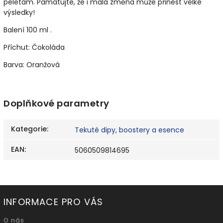
peletám. Pamatujte, že i malá změna může přinést velké
výsledky!
Balení 100 ml .
Příchut: Čokoláda
Barva: Oranžová
Doplňkové parametry
Kategorie
:
Tekuté dipy, boostery a esence
EAN
:
5060509814695
INFORMACE PRO VÁS
O nás