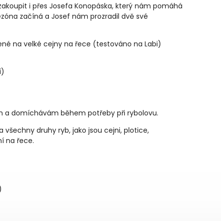
í zakoupit i přes Josefa Konopáska, který nám pomáhá
ezóna začíná a Josef nám prozradil dvě své
řené na velké cejny na řece (testováno na Labi)
)
í)
ám a domíchávám během potřeby při rybolovu.
 všechny druhy ryb, jako jsou cejni, plotice,
í na řece.
)