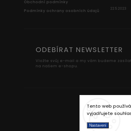
Obchodní podmínky
22.5.2023
Podmínky ochrany osobních údajů
ODEBÍRAT NEWSLETTER
Vložte svůj e-mail a my vám budeme zasíla
na našem e-shopu.
Tento web používá
vyjadřujete souhlas
Nastavení