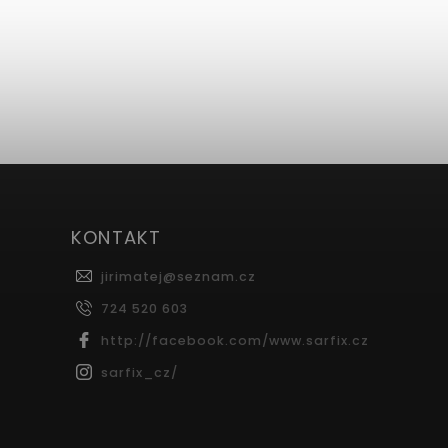
KONTAKT
jirimatej
@
seznam.cz
724 520 603
http://facebook.com/www.sarfix.cz
sarfix_cz/