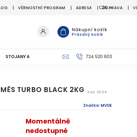
LOG
VĚRNOSTNÍ PROGRAM
ADRESA
DOPRAVA
V
CZK
Nákupní košík
Prázdný košík
STOJANY A SIGNALIZÁTORY
PÉČE O ÚLOVEK
724 520 603
C
SMĚS TURBO BLACK 2KG
Kód:
30114
Značka:
MVDE
Momentálně
nedostupné