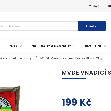
O NÁS
B
Hledat
PRUTY
NÁSTRAHY A NÁVNADY
BIŽUTERIE
ěsi a method mixy
/
MVDE Vnadící směs Turbo Black 2kg
MVDE VNADÍCÍ 
199 Kč