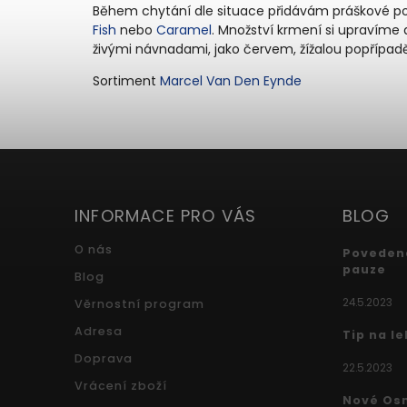
Během chytání dle situace přidávám práškové po
Fish
nebo
Caramel
. Množství krmení si upravíme 
živými návnadami, jako červem, žížalou popřípad
Sortiment
Marcel Van Den Eynde
INFORMACE PRO VÁS
BLOG
O nás
Povedená
pauze
Blog
24.5.2023
Věrnostní program
Adresa
Tip na l
Doprava
22.5.2023
Vrácení zboží
Nové Os