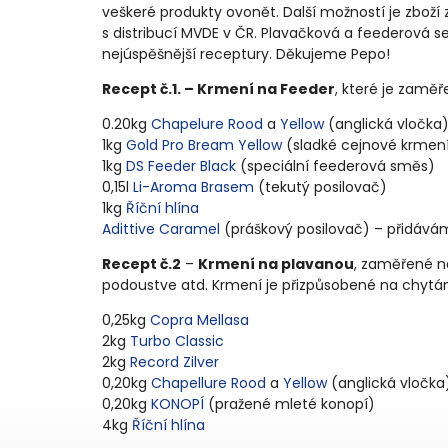
veškeré produkty ovonět. Další možností je zbož
s distribucí MVDE v ČR. Plavačková a feederová s
nejúspěšnější receptury. Děkujeme Pepo!
Recept č.1. – Krmení na Feeder
, které je zamě
0.20kg
Chapelure Rood
a
Yellow
(anglická vločka
1kg
Gold Pro Bream Yellow
(sladké cejnové krmen
1kg
DS Feeder Black
(speciální feederová směs)
0,15l
Li-Aroma Brasem
(tekutý posilovač)
1kg
Říční hlína
Adittive Caramel
(práškový posilovač) – přidáv
Recept č.2
–
Krmení na plavanou
, zaměřené na
podoustve atd. Krmení je přizpůsobené na chytán
0,25kg
Copra Mellasa
2kg
Turbo Classic
2kg
Record Zilver
0,20kg
Chapellure Rood
a
Yellow
(anglická vločka
0,20kg
KONOPÍ
(pražené mleté konopí)
4kg
Říční hlína