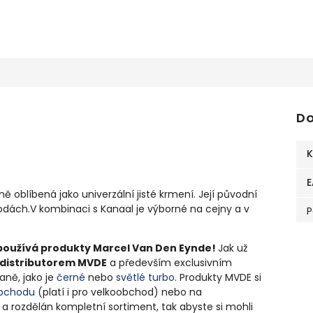
Do
K
E
 oblíbená jako univerzální jisté krmení. Její původní
vodách.V kombinaci s Kanaal je výborné na cejny a v
P
používá produkty Marcel Van Den Eynde!
Jak už
e distributorem MVDE
a především exclusivním
aně, jako je
černé
nebo
světlé turbo
. Produkty MVDE si
obchodu
(platí i pro velkoobchod) nebo na
n a rozdělán kompletní sortiment, tak abyste si mohli