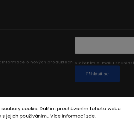
t informace o nových produktech
Vložením e-mailu souhlas
Přihlásit se
Copyright 2026
sarfix.cz
. Všechna práva vyhrazena.
 soubory cookie. Dalším procházením tohoto webu
Upravit nastavení cookies
 s jejich používáním.. Více informací
zde
.
Vytvořil
Shoptet
| Design
Shoptak.cz.