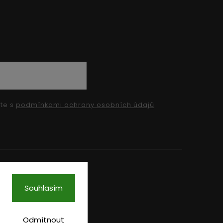
íte s
podmínkami ochrany osobních údajů
Souhlasím
Odmítnout