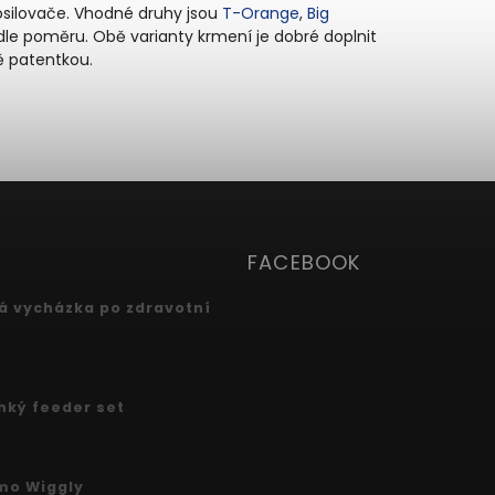
silovače. Vhodné druhy jsou
T-Orange
,
Big
dle poměru. Obě varianty krmení je dobré doplnit
ě patentkou.
FACEBOOK
 vycházka po zdravotní
ehký feeder set
mo Wiggly