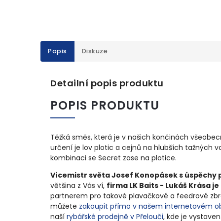
Popis
Diskuze
Detailní popis produktu
POPIS PRODUKTU
Těžká směs, která je v našich končinách všeobecně
určení je lov plotic a cejnů na hlubších tažných 
kombinaci se Secret zase na plotice.
Vícemistr světa Josef Konopásek s úspěchy 
většina z Vás ví,
firma LK Baits - Lukáš Krása j
partnerem pro takové plavačkové a feedrové zbr
můžete
zakoupit přímo v našem internetovém 
naší
rybářské prodejně v Přelouči
, kde je vystave