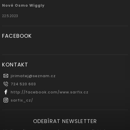
Nové Osmo Wiggly
22.5.2023
FACEBOOK
KONTAKT
jirimatej
@
seznam.cz
724 520 603
http://facebook.com/www.sarfix.cz
sarfix_cz/
ODEBÍRAT NEWSLETTER