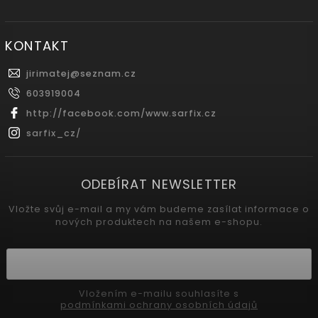
KONTAKT
jirimatej
@
seznam.cz
603919004
http://facebook.com/www.sarfix.cz
sarfix_cz/
ODEBÍRAT NEWSLETTER
Vložte svůj e-mail a my vám budeme zasílat informace o
nových produktech na našem e-shopu.
Vložením e-mailu souhlasíte s
podmínkami ochrany osobních údajů