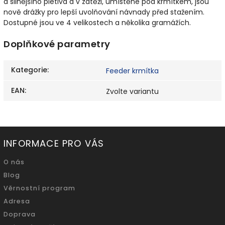
a silnějšího pletiva a v zátěži, umístěné pod krmítkem, jsou
nově drážky pro lepší uvolňování návnady před stažením.
Dostupné jsou ve 4 velikostech a několika gramážích.
Doplňkové parametry
Kategorie
:
Feeder krmítka
EAN
:
Zvolte variantu
INFORMACE PRO VÁS
O nás
Blog
Věrnostní program
Adresa
Doprava