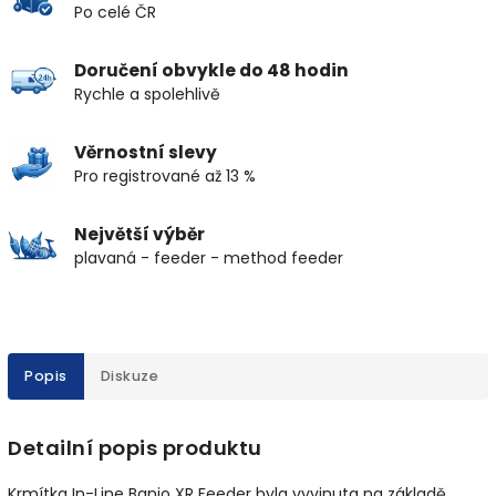
Po celé ČR
Doručení obvykle do 48 hodin
Rychle a spolehlivě
Věrnostní slevy
Pro registrované až 13 %
Největší výběr
plavaná - feeder - method feeder
Popis
Diskuze
Detailní popis produktu
Krmítka In-Line Banjo XR Feeder byla vyvinuta na základě