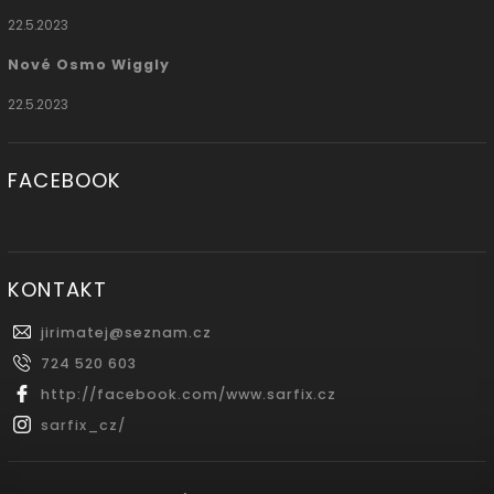
22.5.2023
Nové Osmo Wiggly
22.5.2023
FACEBOOK
KONTAKT
jirimatej
@
seznam.cz
724 520 603
http://facebook.com/www.sarfix.cz
sarfix_cz/