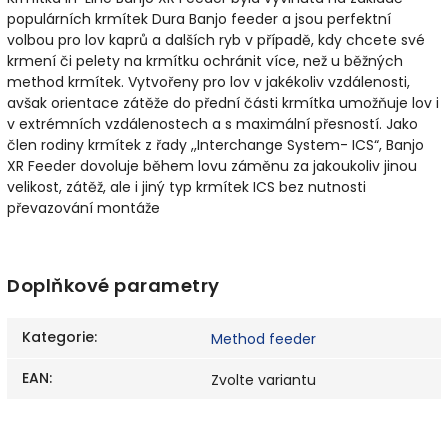
populárních krmítek Dura Banjo feeder a jsou perfektní
volbou pro lov kaprů a dalších ryb v případě, kdy chcete své
krmení či pelety na krmítku ochránit více, než u běžných
method krmítek. Vytvořeny pro lov v jakékoliv vzdálenosti,
avšak orientace zátěže do přední části krmítka umožňuje lov i
v extrémních vzdálenostech a s maximální přesností. Jako
člen rodiny krmítek z řady ,,Interchange System- ICS“, Banjo
XR Feeder dovoluje během lovu záměnu za jakoukoliv jinou
velikost, zátěž, ale i jiný typ krmítek ICS bez nutnosti
převazování montáže
Doplňkové parametry
Kategorie
:
Method feeder
EAN
:
Zvolte variantu