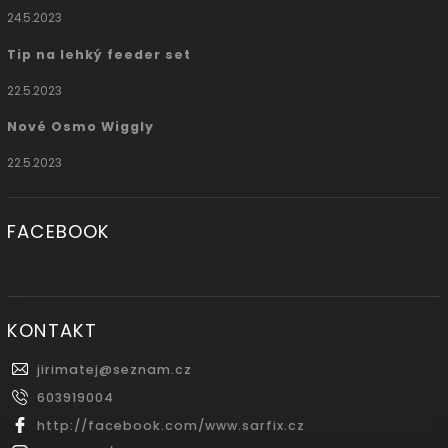
24.5.2023
Tip na lehký feeder set
22.5.2023
Nové Osmo Wiggly
22.5.2023
FACEBOOK
KONTAKT
jirimatej
@
seznam.cz
603919004
http://facebook.com/www.sarfix.cz