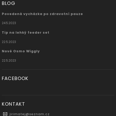
BLOG
Povedená vycházka po zdravotní pauze
24.5.2023
Tip na lehký feeder set
22.5.2023
Nové Osmo Wiggly
22.5.2023
FACEBOOK
KONTAKT
jirimatej
@
seznam.cz