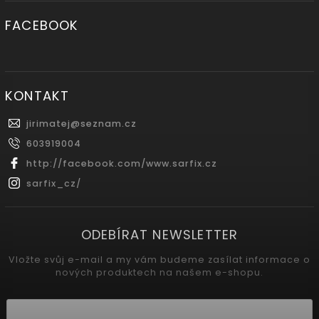
FACEBOOK
KONTAKT
jirimatej
@
seznam.cz
603919004
http://facebook.com/www.sarfix.cz
sarfix_cz/
ODEBÍRAT NEWSLETTER
Vložte svůj e-mail a my vám budeme zasílat informace o
nových produktech na našem e-shopu.