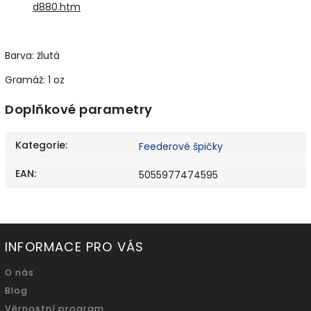
d880.htm
Barva: žlutá
Gramáž: 1 oz
Doplňkové parametry
Kategorie
:
Feederové špičky
EAN
:
5055977474595
INFORMACE PRO VÁS
O nás
Blog
Věrnostní program