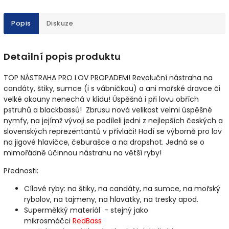
Popis
Diskuze
Detailní popis produktu
TOP NÁSTRAHA PRO LOV PROPADEM!
Revoluční nástraha na
candáty, štiky, sumce (i s vábničkou) a ani mořské dravce či
velké okouny nenechá v klidu! Úspěšná i při lovu obřích
pstruhů a blackbassů! Zbrusu nová velikost velmi úspěšné
nymfy, na jejímž vývoji se podíleli jedni z nejlepších českých a
slovenských reprezentantů v přívlači! Hodí se výborně pro lov
na jigové hlavičce, čeburašce a na dropshot. Jedná se o
mimořádně účinnou nástrahu na větší ryby!
Přednosti:
Cílové ryby:
na štiky, na candáty, na sumce, na mořský
rybolov, na tajmeny, na hlavatky, na tresky apod.
Superměkký materiál - stejný jako
mikrosmáčci
RedBass