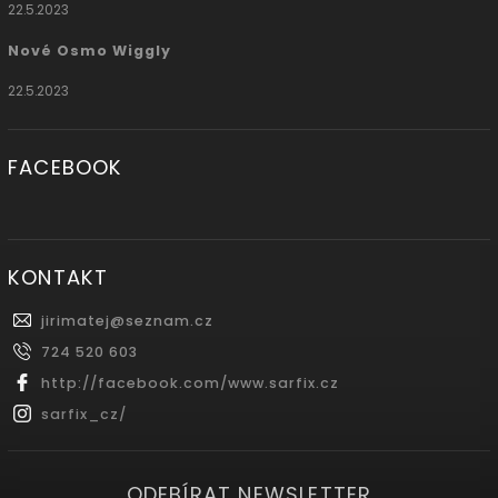
22.5.2023
Nové Osmo Wiggly
22.5.2023
FACEBOOK
KONTAKT
jirimatej
@
seznam.cz
724 520 603
http://facebook.com/www.sarfix.cz
sarfix_cz/
ODEBÍRAT NEWSLETTER