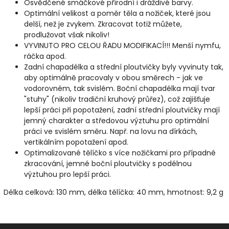
Osvědčené smáčkové přírodní i dráždivé barvy.
Optimální velikost a poměr těla a nožiček, které jsou
delší, než je zvykem. Zkracovat totiž můžete,
prodlužovat však nikoliv!
VYVINUTO PRO CELOU ŘADU MODIFIKACÍ!!! Menší nymfu,
ráčka apod.
Zadní chapadélka a střední ploutvičky byly vyvinuty tak,
aby optimálně pracovaly v obou směrech - jak ve
vodorovném, tak svislém. Boční chapadélka mají tvar
"stuhy" (nikoliv tradiční kruhový průřez), což zajišťuje
lepší práci při popotažení, zadní střední ploutvičky mají
jemný charakter a středovou výztuhu pro optimální
práci ve svislém směru. Např. na lovu na dírkách,
vertikálním popotažení apod.
Optimalizované tělíčko s více nožičkami pro případné
zkracování, jemné boční ploutvičky s podélnou
výztuhou pro lepší práci.
Délka celková:
130 mm,
d
élka tělíčka:
40 mm,
h
motnost:
9,2 g