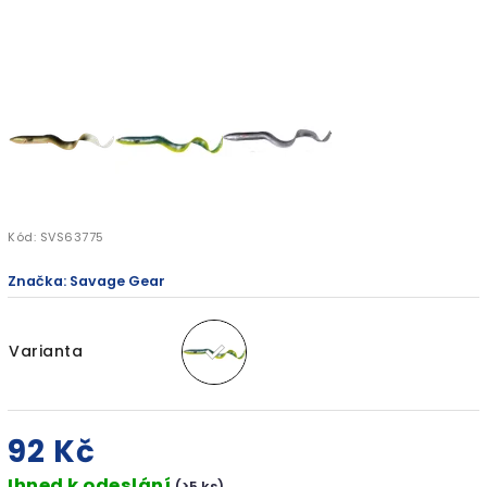
Kód:
SVS63775
Značka:
Savage Gear
Varianta
92 Kč
Ihned k odeslání
(>5 ks)