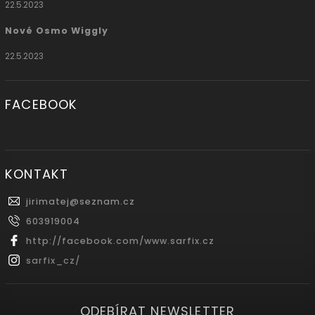
22.5.2023
Nové Osmo Wiggly
22.5.2023
FACEBOOK
KONTAKT
jirimatej
@
seznam.cz
603919004
http://facebook.com/www.sarfix.cz
sarfix_cz/
ODEBÍRAT NEWSLETTER