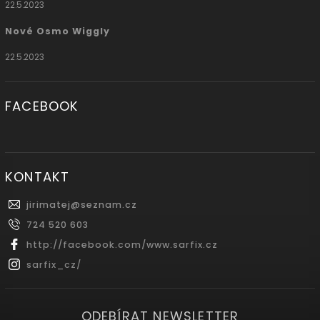
22.5.2023
Nové Osmo Wiggly
22.5.2023
FACEBOOK
KONTAKT
jirimatej
@
seznam.cz
724 520 603
http://facebook.com/www.sarfix.cz
sarfix_cz/
ODEBÍRAT NEWSLETTER