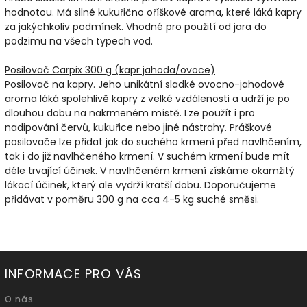
hodnotou. Má silné kukuřično oříškové aroma, které láká kapry
za jakýchkoliv podmínek. Vhodné pro použití od jara do
podzimu na všech typech vod.
Posilovač Carpix 300 g (kapr jahoda/ovoce)
Posilovač na kapry. Jeho unikátní sladké ovocno-jahodové
aroma láká spolehlivě kapry z velké vzdálenosti a udrží je po
dlouhou dobu na nakrmeném místě. Lze použít i pro
nadipování červů, kukuřice nebo jiné nástrahy. Práškové
posilovače lze přidat jak do suchého krmení před navlhčením,
tak i do již navlhčeného krmení. V suchém krmení bude mít
déle trvající účinek. V navlhčeném krmení získáme okamžitý
lákací účinek, který ale vydrží kratší dobu. Doporučujeme
přidávat v poměru 300 g na cca 4-5 kg suché směsi.
INFORMACE PRO VÁS
O nás