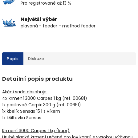
Pro registrované až 13 %
Největší výběr
plavaná - feeder - method feeder
Popis
Diskuze
Detailní popis produktu
Akční sada obsahuje:
4x krmení 3000 Carpes 1 kg (ref. 00681)
1x posilovač Carpix 300 g (ref. 00651)
1x kbelík Sensas 15 l s víkem
1x kšiltovka Sensas
Krmení 3000 Carpes 1 kg (kapr)
Hrubé sladké krmení určené pro lov kaprů s vysokou výživnou