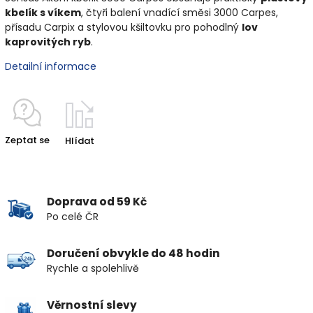
kbelík s víkem
, čtyři balení vnadící směsi 3000 Carpes,
přísadu Carpix a stylovou kšiltovku pro pohodlný
lov
kaprovitých ryb
.
Detailní informace
Zeptat se
Hlídat
Doprava od 59 Kč
Po celé ČR
Doručení obvykle do 48 hodin
Rychle a spolehlivě
Věrnostní slevy