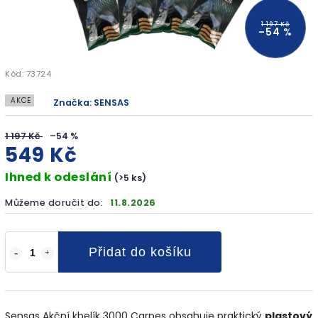
1 197 Kč
–54 %
Kód:
73724
AKCE
Značka:
SENSAS
1 197 Kč
–54 %
549 Kč
Ihned k odeslání
(>5 ks)
Můžeme doručit do:
11.8.2026
Přidat do košíku
Sensas Akční kbelík 3000 Carpes obsahuje praktický
plastový