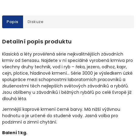
Popis
Diskuze
Detailní popis produktu
Klasická a léty prověřená série nejkvalitnějších závodních
krmiv od Sensasu. Najdete v ní speciálně vyrobená krmiva pro
všechny druhy technik, vod i ryb – řeka, jezero, odhoz, kapr,
cejn, plotice, hladinové krmení... Série 3000 je výsledkem úzké
spolupráce mezi schopnostmi laboratorních pracovníků a
zkušenostmi těch nejlepších světových závodníků a rybářů.
Jsou oblíbeny u závodníků i běžných rybářů po celé Evropě již
dlouhá léta.
Jemnější kaprové krmení černé barvy. Má nižší výživnou
hodnotu a je určené do studené vody. Jasná volba pro
podzimní a zimní chytání.
Balení 1 kg.