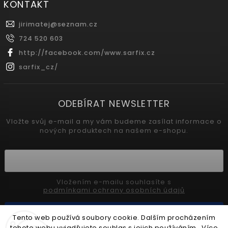
KONTAKT
jirimatej
@
seznam.cz
724 520 603
http://facebook.com/www.sarfix.cz
sarfix_cz/
ODEBÍRAT NEWSLETTER
Vložte svůj e-mail a my vám budeme zasílat informace o
nových produktech na našem e-shopu.
Vložením e-mailu souhlasíte s
podmínkami ochrany osobních údajů
Přihlásit se
Tento web používá soubory cookie. Dalším procházením
tohoto webu vyjadřujete souhlas s jejich používáním.. Více