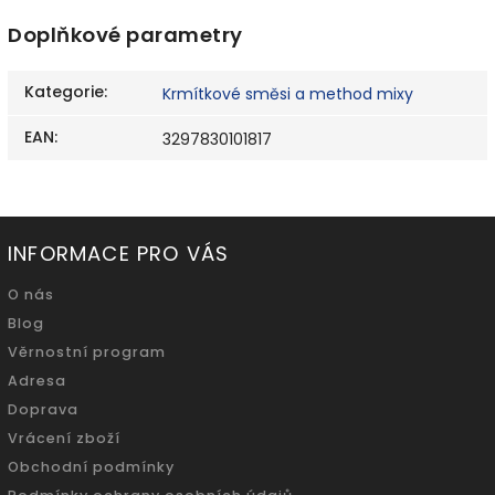
Doplňkové parametry
Kategorie
:
Krmítkové směsi a method mixy
EAN
:
3297830101817
INFORMACE PRO VÁS
O nás
Blog
Věrnostní program
Adresa
Doprava
Vrácení zboží
Obchodní podmínky