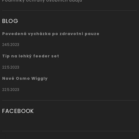
Podmínky ochrany osobních údajů
BLOG
Povedená vycházka po zdravotní pauze
24.5.2023
Tip na lehký feeder set
22.5.2023
Nové Osmo Wiggly
22.5.2023
FACEBOOK