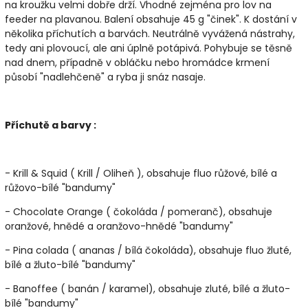
na kroužku velmi dobře drží. Vhodné zejména pro lov na
feeder na plavanou. Balení obsahuje 45 g "činek". K dostání v
několika příchutích a barvách. Neutrálně vyvážená nástrahy,
tedy ani plovoucí, ale ani úplně potápivá. Pohybuje se těsně
nad dnem, případně v obláčku nebo hromádce krmení
působí "nadlehčeně" a ryba ji snáz nasaje.
Příchutě a barvy :
- Krill & Squid ( Krill / Oliheň ), obsahuje fluo růžové, bílé a
růžovo-bílé "bandumy"
- Chocolate Orange ( čokoláda / pomeranč), obsahuje
oranžové, hnědé a oranžovo-hnědé "bandumy"
- Pina colada ( ananas / bílá čokoláda), obsahuje fluo žluté,
bílé a žluto-bílé "bandumy"
- Banoffee ( banán / karamel), obsahuje zluté, bílé a žluto-
bílé "bandumy"