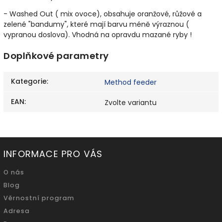
- Washed Out ( mix ovoce), obsahuje oranžové, růžové a
zelené "bandumy", které mají barvu méně výraznou (
vypranou doslova). Vhodná na opravdu mazané ryby !
Doplňkové parametry
Kategorie
:
Method feeder
EAN
:
Zvolte variantu
INFORMACE PRO VÁS
O nás
Blog
Věrnostní program
Adresa