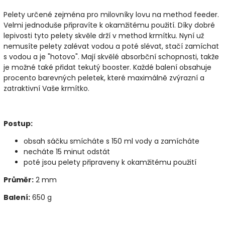
Pelety určené zejména pro milovníky lovu na method feeder.
Velmi jednoduše připravíte k okamžitému použití. Díky dobré
lepivosti tyto pelety skvěle drží v method krmítku. Nyní už
nemusíte pelety zalévat vodou a poté slévat, stačí zamíchat
s vodou a je "hotovo". Mají skvělé absorbční schopnosti, takže
je možné také přidat tekutý booster. Každé balení obsahuje
procento barevných peletek, které maximálně zvýrazní a
zatraktivní Vaše krmítko.
Postup:
obsah sáčku smícháte s 150 ml vody a zamícháte
necháte 15 minut odstát
poté jsou pelety připraveny k okamžitému použití
Průměr:
2 mm
Balení:
650 g