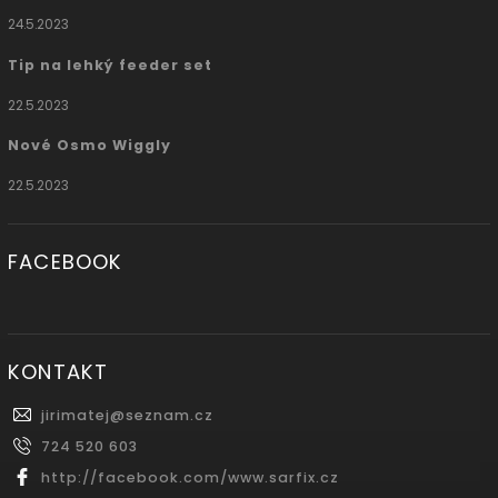
24.5.2023
Tip na lehký feeder set
22.5.2023
Nové Osmo Wiggly
22.5.2023
FACEBOOK
KONTAKT
jirimatej
@
seznam.cz
724 520 603
http://facebook.com/www.sarfix.cz