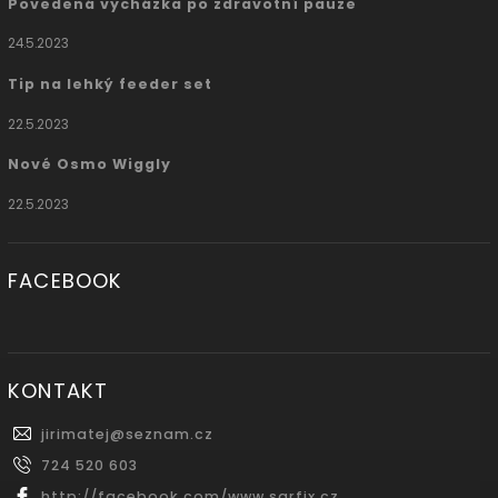
Povedená vycházka po zdravotní pauze
24.5.2023
Tip na lehký feeder set
22.5.2023
Nové Osmo Wiggly
22.5.2023
FACEBOOK
KONTAKT
jirimatej
@
seznam.cz
724 520 603
http://facebook.com/www.sarfix.cz