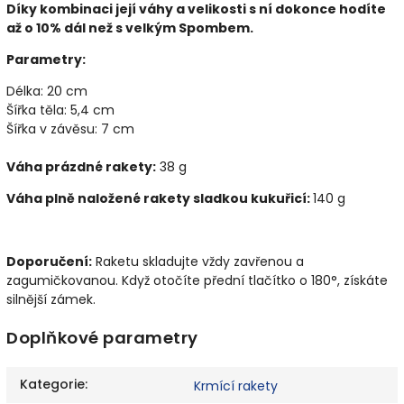
Díky kombinaci její váhy a velikosti s ní dokonce hodíte
až o 10% dál než s velkým Spombem.
Parametry:
Délka: 20 cm
Šířka těla: 5,4 cm
Šířka v závěsu: 7 cm
Váha prázdné rakety:
38 g
Váha plně naložené rakety sladkou kukuřicí:
140 g
Doporučení:
Raketu skladujte vždy zavřenou a
zagumičkovanou. Když otočíte přední tlačítko o 180°, získáte
silnější zámek.
Doplňkové parametry
Kategorie
:
Krmící rakety