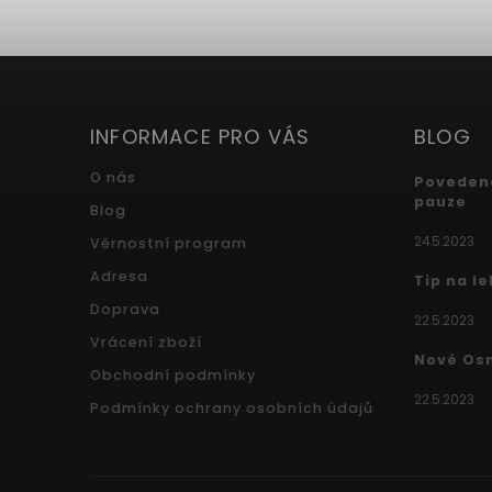
INFORMACE PRO VÁS
BLOG
O nás
Povedená
pauze
Blog
24.5.2023
Věrnostní program
Adresa
Tip na l
Doprava
22.5.2023
Vrácení zboží
Nové Os
Obchodní podmínky
22.5.2023
Podmínky ochrany osobních údajů