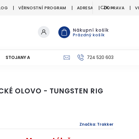
LOG
VĚRNOSTNÍ PROGRAM
ADRESA
DOPRAVA
V
CZK
Nákupní košík
Prázdný košík
STOJANY A SIGNALIZÁTORY
PÉČE O ÚLOVEK
724 520 603
C
CKÉ OLOVO - TUNGSTEN RIG
Značka:
Trakker