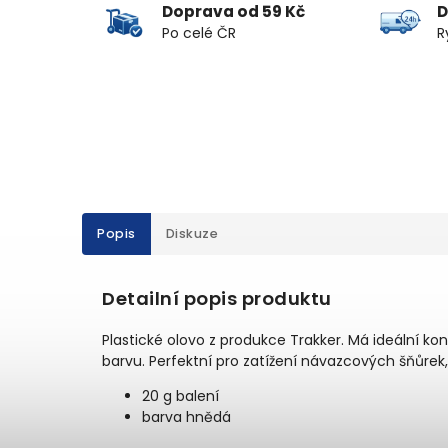
Doprava od 59 Kč
D
Po celé ČR
R
Popis
Diskuze
Detailní popis produktu
Plastické olovo z produkce Trakker. Má ideální ko
barvu. Perfektní pro zatížení návazcových šňůrek
20 g balení
barva hnědá