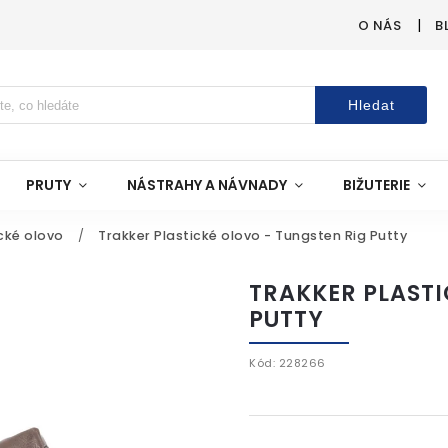
O NÁS
B
Hledat
PRUTY
NÁSTRAHY A NÁVNADY
BIŽUTERIE
cké olovo
/
Trakker Plastické olovo - Tungsten Rig Putty
TRAKKER PLASTI
PUTTY
Kód:
228266