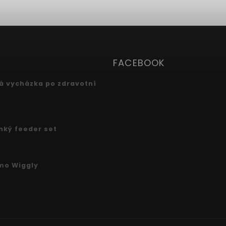
FACEBOOK
 vycházka po zdravotní
ehký feeder set
mo Wiggly