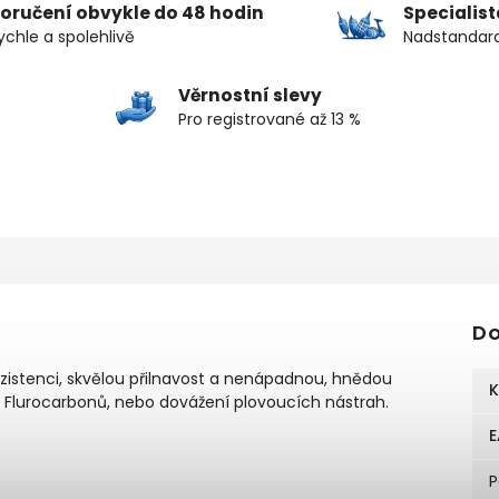
oručení obvykle do 48 hodin
Specialis
ychle a spolehlivě
Nadstandard
Věrnostní slevy
Pro registrované až 13 %
Do
nzistenci, skvělou přilnavost a nenápadnou, hnědou
K
, Flurocarbonů, nebo dovážení plovoucích nástrah.
E
P