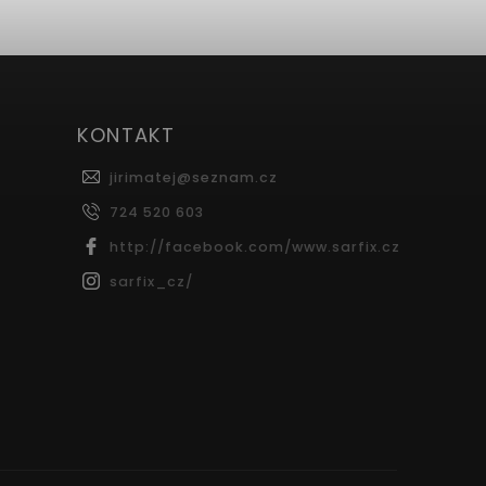
KONTAKT
jirimatej
@
seznam.cz
724 520 603
http://facebook.com/www.sarfix.cz
sarfix_cz/