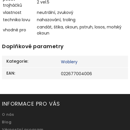
2 vel.5
trojháčků
vlastnost
neutrální, zvukový
technika lovu
nahazování, troling
candát, štika, okoun, pstruh, losos, mořský
vhodné pro
okoun
Doplňkové parametry
Kategorie
:
Woblery
EAN
:
022677004006
INFORMACE PRO VÁS
O nás
Blog
Věrnostní program