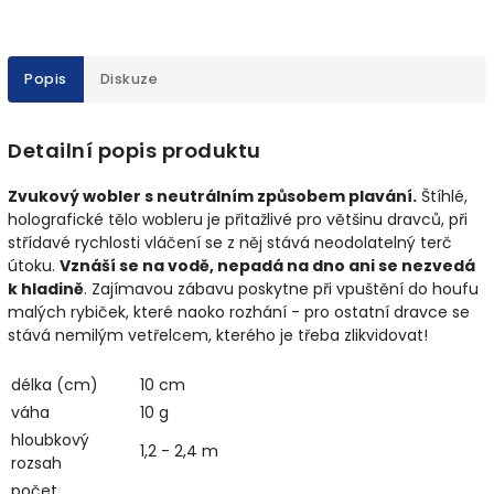
Popis
Diskuze
Detailní popis produktu
Zvukový wobler s neutrálním způsobem plavání.
Štíhlé,
holografické tělo wobleru je přitažlivé pro většinu dravců, při
střídavé rychlosti vláčení se z něj stává neodolatelný terč
útoku.
Vznáší se na vodě, nepadá na dno ani se nezvedá
k hladině
. Zajímavou zábavu poskytne při vpuštění do houfu
malých rybiček, které naoko rozhání - pro ostatní dravce se
stává nemilým vetřelcem, kterého je třeba zlikvidovat!
délka (cm)
10 cm
váha
10 g
hloubkový
1,2 - 2,4 m
rozsah
počet