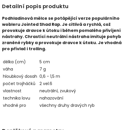
Detailní popis produktu
Podhladinová mělce se potápějící verze populárního
wobleru Jointed Shad Rap. Je citlivá a rychlá, což
provokuje dravce k útoku i během pomalého přivíjení
nástrahy. Chrastící neutrální nástraha imituje pohyb
zraněné rybky a provokuje dravce k útoku. Je vhodná
pro přívlač i trolling.
délka (cm)
5 cm
váha
7 g
hloubkový dosah
0,6 - 1,5 m
počet trojháčků
2 vel.6
vlastnost
neutrální, zvukový
technika lovu
nahazování
vhodné pro
všechny druhy dravých ryb