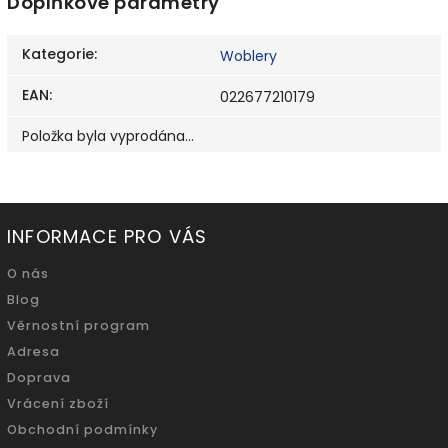
Doplňkové parametry
Kategorie
:
Woblery
EAN
:
022677210179
Položka byla vyprodána…
INFORMACE PRO VÁS
O nás
Blog
Věrnostní program
Adresa
Doprava
Vrácení zboží
Obchodní podmínky