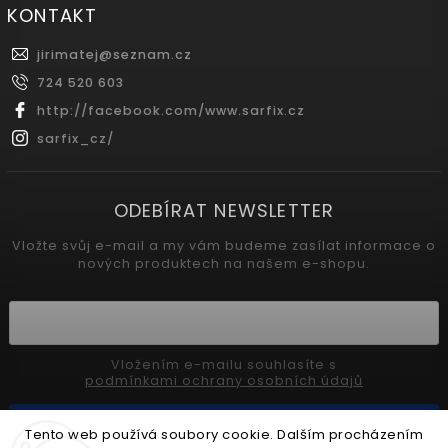
KONTAKT
jirimatej
@
seznam.cz
724 520 603
http://facebook.com/www.sarfix.cz
sarfix_cz/
ODEBÍRAT NEWSLETTER
Vložte svůj e-mail a my vám budeme zasílat informace o
nových produktech na našem e-shopu.
Vložením e-mailu souhlasíte s
podmínkami ochrany osobních údajů
Přihlásit se
Tento web používá soubory cookie. Dalším procházením