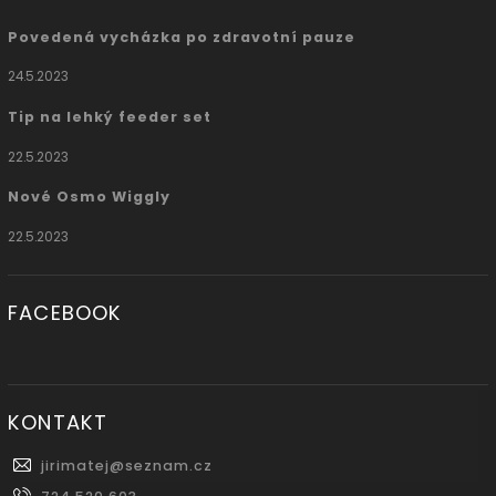
Povedená vycházka po zdravotní pauze
24.5.2023
Tip na lehký feeder set
22.5.2023
Nové Osmo Wiggly
22.5.2023
FACEBOOK
KONTAKT
jirimatej
@
seznam.cz