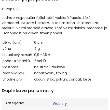
X-Rap 06 P
Jedna z nejpopulárnějších sérií woblerů Rapala. Láká
vibracemi, zvukem i leskem, je to nástraha, se kterou lze
přelstít i velmi protřelé dravce. Létá velmi daleko, předností je
i schopnost prudkých změn pohybu.
délka (cm)
6 cm
váha
4 g
hloubkový rozsah
0,9 - 1,5 m
počet trojháčků
2 vel.10
vlastnost
neutrální, zvukový
technika lovu
nahazování, troling
vhodné pro
okoun, štika, pstruh, candát, losos
Doplňkové parametry
Kategorie
:
Woblery