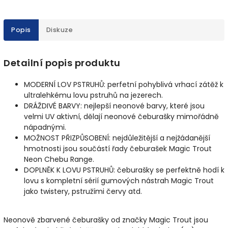
Popis
Diskuze
Detailní popis produktu
MODERNÍ LOV PSTRUHŮ: perfetní pohyblivá vrhací zátěž k
ultralehkému lovu pstruhů na jezerech.
DRÁŽDIVÉ BARVY: nejlepší neonové barvy, které jsou
velmi UV aktivní, dělají neonové čeburašky mimořádně
nápadnými.
MOŽNOST PŘIZPŮSOBENÍ: nejdůležitější a nejžádanější
hmotnosti jsou součástí řady čeburašek Magic Trout
Neon Chebu Range.
DOPLNĚK K LOVU PSTRUHŮ: čeburašky se perfektně hodí k
lovu s kompletní sérií gumových nástrah Magic Trout
jako twistery, pstružími červy atd.
Neonově zbarvené čeburašky od značky Magic Trout jsou