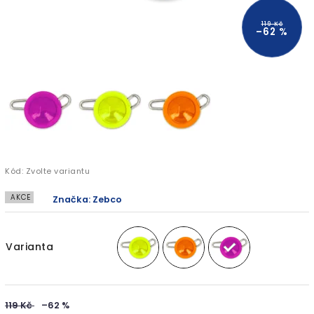
119 Kč
–62 %
Kód:
Zvolte variantu
AKCE
Značka:
Zebco
Varianta
119 Kč
–62 %